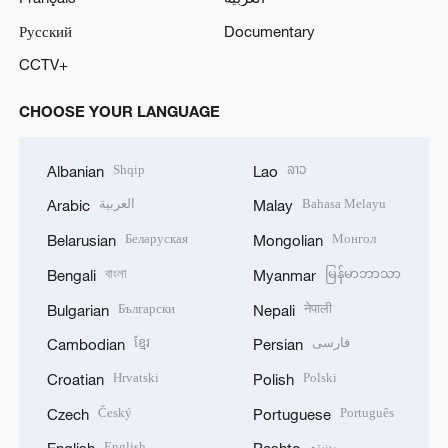
Русский
Documentary
CCTV+
CHOOSE YOUR LANGUAGE
Shqip
ລາວ
Albanian
Lao
العربية
Bahasa Melayu
Arabic
Malay
Беларуская
Монгол
Belarusian
Mongolian
বাংলা
မြန်မာဘာသာ
Bengali
Myanmar
Български
नेपाली
Bulgarian
Nepali
ខ្មែរ
فارسی
Cambodian
Persian
Hrvatski
Polski
Croatian
Polish
Český
Português
Czech
Portuguese
English
پښتو