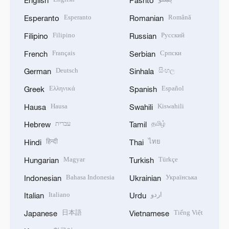
English
Pashto
Esperanto
Română
Esperanto
Romanian
Filipino
Русский
Filipino
Russian
Français
Српски
French
Serbian
Deutsch
සිංහල
German
Sinhala
Ελληνικά
Español
Greek
Spanish
Hausa
Kiswahili
Hausa
Swahili
עברית
தமிழ்
Hebrew
Tamil
हिन्दी
ไทย
Hindi
Thai
Magyar
Türkçe
Hungarian
Turkish
Bahasa Indonesia
Українська
Indonesian
Ukrainian
Italiano
اردو
Italian
Urdu
日本語
Tiếng Việt
Japanese
Vietnamese