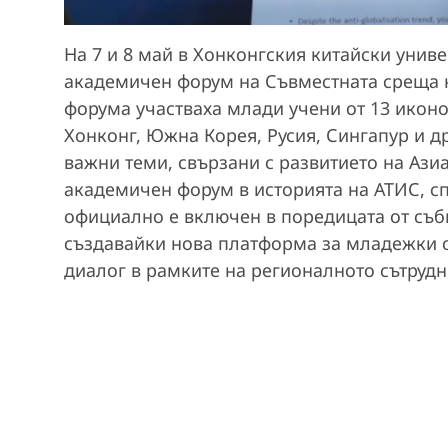
На 7 и 8 май в Хонконгския китайски уни
академичен форум на Съвместната среща н
форума участваха млади учени от 13 иконо
Хонконг, Южна Корея, Русия, Сингапур и д
важни теми, свързани с развитието на Ази
академичен форум в историята на АТИС, с
официално е включен в поредицата от съби
създавайки нова платформа за младежки 
диалог в рамките на регионалното сътрудн