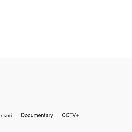
сский
Documentary
CCTV+