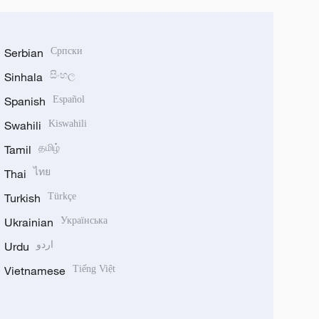
Serbian
Српски
Sinhala
සිංහල
Spanish
Español
Swahili
Kiswahili
Tamil
தமிழ்
Thai
ไทย
Turkish
Türkçe
Ukrainian
Українська
Urdu
اردو
Vietnamese
Tiếng Việt