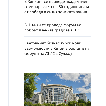
В Хонконг се проведе академичен
семинар в чест на 80-годишнината
от победа в антияпонската война
В Шънян се проведе форум на
побратимените градове в ШОС
Световният бизнес търси нови
възможности в Китай в рамките на
форума на АТИС в Суджоу