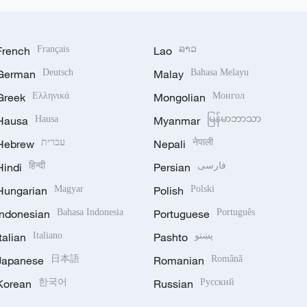
French
Français
Lao
ລາວ
German
Deutsch
Malay
Bahasa Melayu
Greek
Ελληνικά
Mongolian
Монгол
Hausa
Hausa
Myanmar
မြန်မာဘာသာ
Hebrew
עברית
Nepali
नेपाली
Hindi
हिन्दी
Persian
فارسی
Hungarian
Magyar
Polish
Polski
Indonesian
Bahasa Indonesia
Portuguese
Português
Italian
Italiano
Pashto
پښتو
Japanese
日本語
Romanian
Română
Korean
한국어
Russian
Русский