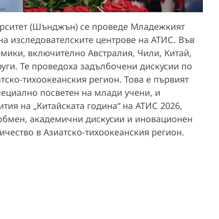
верситет (Шънджън) се проведе Младежкият
а изследователските центрове на АТИС. Във
мики, включително Австралия, Чили, Китай,
руги. Те проведоха задълбочени дискусии по
атско-тихоокеанския регион. Това е първият
пециално посветен на млади учени, и
тия на „Китайската година“ на АТИС 2026,
обмен, академични дискусии и иновационен
ичество в Азиатско-тихоокеанския регион.