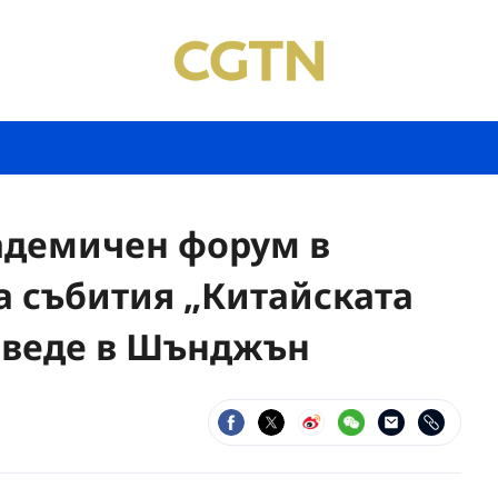
адемичен форум в
а събития „Китайската
роведе в Шънджън