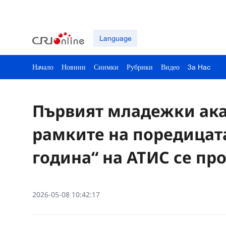
Language
Начало
Новини
Снимки
Рубрики
Видео
3a Hac
Първият младежки ак
рамките на поредицат
година“ на АТИС се п
2026-05-08 10:42:17