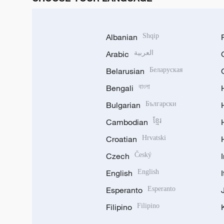
Albanian
Shqip
Arabic
العربية
Belarusian
Беларуская
Bengali
বাংলা
Bulgarian
Български
Cambodian
ខ្មែរ
Croatian
Hrvatski
Czech
Český
English
English
Esperanto
Esperanto
Filipino
Filipino