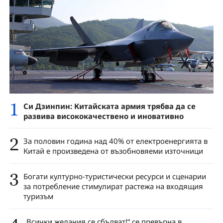
1
Си Дзинпин: Китайската армия трябва да се
развива висококачествено и иновативно
2
За половин година над 40% от електроенергията в
Китай е произведена от възобновяеми източници
3
Богати културно-туристически ресурси и сценарии
за потребление стимулират растежа на входящия
туризъм
„Всички желания се сбъдват!“ се превърна в