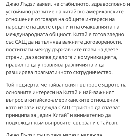
Джао Лъдзи заяви, че стабилното, здравословно и
устойчиво развитие на китайско-американските
отношения отговаря на общите интереси на
народите на двете страни и на очакванията на
международната общност. Китай е готов заедно
със САЩ да изпълнява важните договорености,
постигнати между държавните глави на двете
страни, да засилва диалога и комуникацията,
правилно да управлява различията и да
разширява прагматичното сътрудничество.
Той подчерта, че тайванският въпрос е ядрото на
основните интереси на Китай и най-важният
въпрос в китайско-американските отношения,
като изрази надежда САЩ стриктно да спазват
принципа за „един Китай“ и внимателно да
подхождат към въпросите, свързани с Тайван.
Джао Лъдзи също така изрази надежда