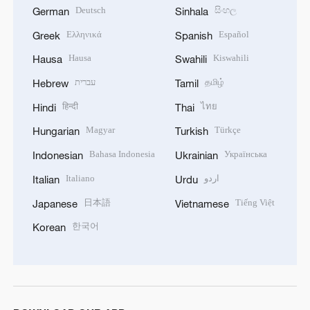
Deutsch
සිංහල
German
Sinhala
Ελληνικά
Español
Greek
Spanish
Hausa
Kiswahili
Hausa
Swahili
עברית
தமிழ்
Hebrew
Tamil
हिन्दी
ไทย
Hindi
Thai
Magyar
Türkçe
Hungarian
Turkish
Bahasa Indonesia
Українська
Indonesian
Ukrainian
Italiano
اردو
Italian
Urdu
日本語
Tiếng Việt
Japanese
Vietnamese
한국어
Korean