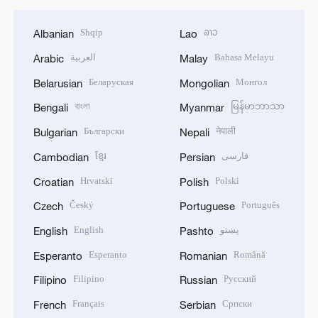
Shqip
ລາວ
Albanian
Lao
العربية
Bahasa Melayu
Arabic
Malay
Беларуская
Монгол
Belarusian
Mongolian
বাংলা
မြန်မာဘာသာ
Bengali
Myanmar
Български
नेपाली
Bulgarian
Nepali
ខ្មែរ
فارسی
Cambodian
Persian
Hrvatski
Polski
Croatian
Polish
Český
Português
Czech
Portuguese
English
پښتو
English
Pashto
Esperanto
Română
Esperanto
Romanian
Filipino
Русский
Filipino
Russian
Français
Српски
French
Serbian