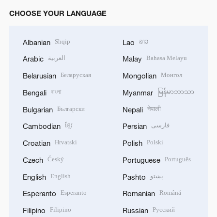
CHOOSE YOUR LANGUAGE
Shqip
ລາວ
Albanian
Lao
العربية
Bahasa Melayu
Arabic
Malay
Беларуская
Монгол
Belarusian
Mongolian
বাংলা
မြန်မာဘာသာ
Bengali
Myanmar
Български
नेपाली
Bulgarian
Nepali
ខ្មែរ
فارسی
Cambodian
Persian
Hrvatski
Polski
Croatian
Polish
Český
Português
Czech
Portuguese
English
پښتو
English
Pashto
Esperanto
Română
Esperanto
Romanian
Filipino
Русский
Filipino
Russian