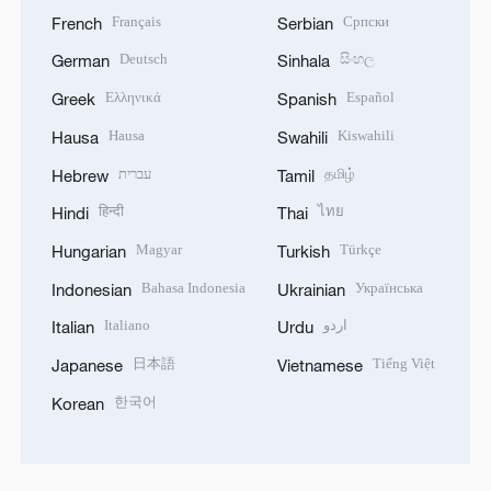
Français
Српски
French
Serbian
Deutsch
සිංහල
German
Sinhala
Ελληνικά
Español
Greek
Spanish
Hausa
Kiswahili
Hausa
Swahili
עברית
தமிழ்
Hebrew
Tamil
हिन्दी
ไทย
Hindi
Thai
Magyar
Türkçe
Hungarian
Turkish
Bahasa Indonesia
Українська
Indonesian
Ukrainian
Italiano
اردو
Italian
Urdu
日本語
Tiếng Việt
Japanese
Vietnamese
한국어
Korean