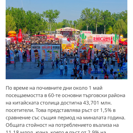
По време на почивните дни около 1 май
посещаемостта в 60-те основни търговски района
на китайската столица достигна 43,701 млн.
посетители. Това представлява ръст от 1,5% в
сравнение със същия период на миналата година.
Общата стойност на потреблението възлиза на
11,18 млрд. юана, което е ръст от 2,9% на