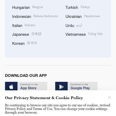
Magyar
Türkçe
Hungarian
Turkish
Bahasa Indonesia
Українська
Indonesian
Ukrainian
Italiano
اردو
Italian
Urdu
日本語
Tiếng Việt
Japanese
Vietnamese
한국어
Korean
DOWNLOAD OUR APP
Our Privacy Statement & Cookie Policy
By continuing to browse our site you agree to our use of cookies, revised
Privacy Policy and Terms of Use. You can change your cookie settings
through your browser.
© China Radio International.CRI. All Rights Reserved. 16A