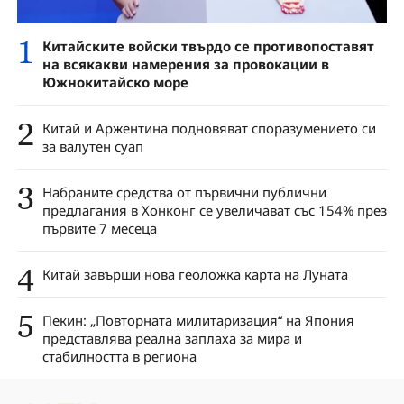
1
Китайските войски твърдо се противопоставят
на всякакви намерения за провокации в
Южнокитайско море
2
Китай и Аржентина подновяват споразумението си
за валутен суап
3
Набраните средства от първични публични
предлагания в Хонконг се увеличават със 154% през
първите 7 месеца
4
Китай завърши нова геоложка карта на Луната
5
Пекин: „Повторната милитаризация“ на Япония
представлява реална заплаха за мира и
стабилността в региона