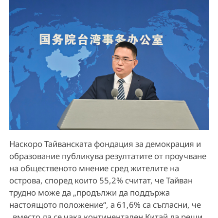
Наскоро Тайванската фондация за демокрация и
образование публикува резултатите от проучване
на общественото мнение сред жителите на
острова, според които 55,2% считат, че Тайван
трудно може да „продължи да поддържа
настоящото положение“, а 61,6% са съгласни, че
„вместо да се чака континентален Китай да реши