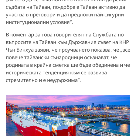
съдбата на Тайван, по-добре е Тайван активно да
участва в преговори и да предложи най-сигурни
институционални условия“.
В коментар за това говорителят на Службата по
въпросите на Тайван към Държавния съвет на КНР
Чън Бинхуа заяви, че проучването показва, че „все
повече тайвански сънародници осъзнават, че
родината в крайна сметка ще бъде обединена и че
историческата тенденция към се развива
стремително и е неудържима“.