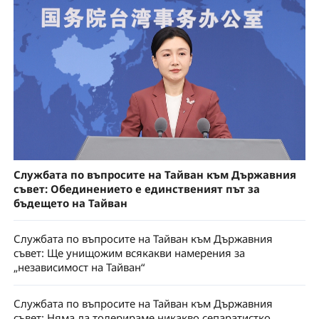
Службата по въпросите на Тайван към Държавния
съвет: Обединението е единственият път за
бъдещето на Тайван
Службата по въпросите на Тайван към Държавния
съвет: Ще унищожим всякакви намерения за
„независимост на Тайван“
Службата по въпросите на Тайван към Държавния
съвет: Няма да толерираме никакво сепаратистко