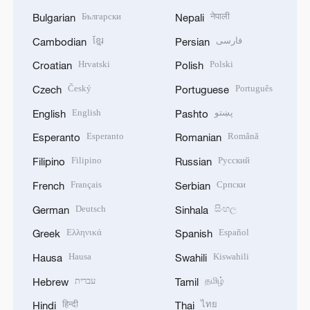
Български
नेपाली
Bulgarian
Nepali
ខ្មែរ
فارسی
Cambodian
Persian
Hrvatski
Polski
Croatian
Polish
Český
Português
Czech
Portuguese
English
پښتو
English
Pashto
Esperanto
Română
Esperanto
Romanian
Filipino
Русский
Filipino
Russian
Français
Српски
French
Serbian
Deutsch
සිංහල
German
Sinhala
Ελληνικά
Español
Greek
Spanish
Hausa
Kiswahili
Hausa
Swahili
עברית
தமிழ்
Hebrew
Tamil
हिन्दी
ไทย
Hindi
Thai