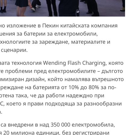
о изложение в Пекин китайската компания
шения за батерии за електромобили,
хнологиите за зареждане, материалите и
 сценарии.
ата технология Wending Flash Charging, която
те проблеми пред електромобилите – дългото
имизиран дизайн, който намалява вътрешното
реждане на батерията от 10% до 80% за по-
отена така, че да работи надеждно при
°C, което я прави подходяща за разнообразни
.
са внедрени в над 350 000 електромобила,
я 20 милиона единици, без регистрирани