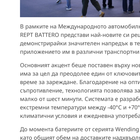
В рамките на Международното автомобилн
REPT BATTERO представи най-новите си ре
демонстрирайки значителен напредък в те
приложението им в различни транспортни
Основният акцент беше поставен върху нов
има за цел да преодолее един от ключови
време за зареждане. Благодарение на опт
съпротивление, технологията позволява за
малко от шест минути. Системата е разраб
екстремни температури между -40°C и +70
климатични условия и ежедневна употреба
До момента батериите от серията Wending 
като общият обем на доставките надхвърл