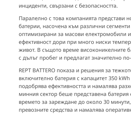
инциденти, свързани с безопасността.
Паралелно с това компанията представи н
батерии, насочена към различни сегменти 
оптимизирани за масови електромобили и 
ефективност дори при много ниски темпер
живот. В същото време високоникелните 
с дълъг пробег и предлагат значително по
REPT BATTERO
показа и решения за тежкот
включително батерия с капацитет 350 kWh
подобрява ефективността и намалява разхо
минния сектор беше представена батерия 
времето за зареждане до около 30 минути
превозните средства и намалява оператив