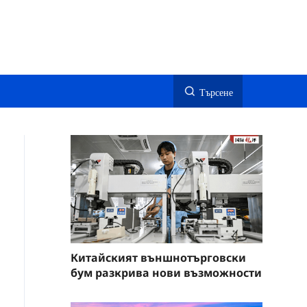
Търсене
Китайският външнотърговски
бум разкрива нови възможности