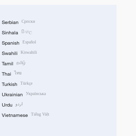
Serbian
Српски
Sinhala
සිංහල
Spanish
Español
Swahili
Kiswahili
Tamil
தமிழ்
Thai
ไทย
Turkish
Türkçe
Ukrainian
Українська
Urdu
اردو
Vietnamese
Tiếng Việt