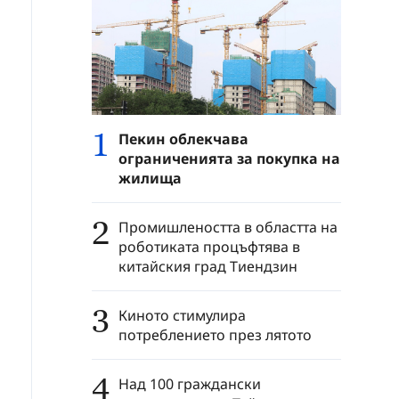
1
Пекин облекчава
ограниченията за покупка на
жилища
2
Промишлеността в областта на
роботиката процъфтява в
китайския град Тиендзин
3
Киното стимулира
потреблението през лятото
4
Над 100 граждански