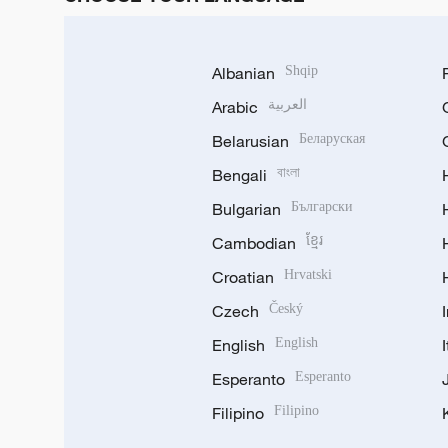
Albanian
Shqip
Arabic
العربية
Belarusian
Беларуская
Bengali
বাংলা
Bulgarian
Български
Cambodian
ខ្មែរ
Croatian
Hrvatski
Czech
Český
English
English
Esperanto
Esperanto
Filipino
Filipino