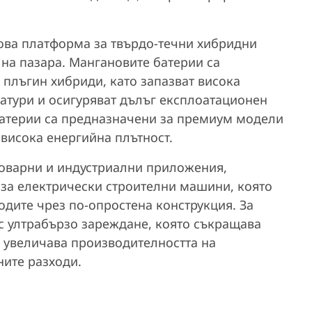
ова платформа за твърдо-течни хибридни
на пазара. Мангановите батерии са
плъгин хибриди, като запазват висока
атури и осигуряват дълъг експлоатационен
батерии са предназначени за премиум модели
-висока енергийна плътност.
оварни и индустриални приложения,
 за електрически строителни машини, която
дите чрез по-опростена конструкция. За
с ултрабързо зареждане, която съкращава
, увеличава производителността на
ните разходи.