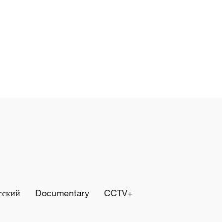
сский
Documentary
CCTV+