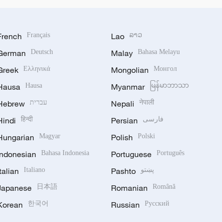
French
Français
Lao
ລາວ
German
Deutsch
Malay
Bahasa Melayu
Greek
Ελληνικά
Mongolian
Монгол
Hausa
Hausa
Myanmar
မြန်မာဘာသာ
Hebrew
עברית
Nepali
नेपाली
Hindi
हिन्दी
Persian
فارسی
Hungarian
Magyar
Polish
Polski
Indonesian
Bahasa Indonesia
Portuguese
Português
Italian
Italiano
Pashto
پښتو
Japanese
日本語
Romanian
Română
Korean
한국어
Russian
Русский