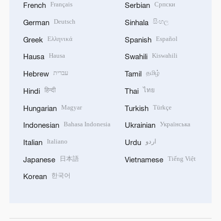
Français
Српски
French
Serbian
Deutsch
සිංහල
German
Sinhala
Ελληνικά
Español
Greek
Spanish
Hausa
Kiswahili
Hausa
Swahili
עברית
தமிழ்
Hebrew
Tamil
हिन्दी
ไทย
Hindi
Thai
Magyar
Türkçe
Hungarian
Turkish
Bahasa Indonesia
Українська
Indonesian
Ukrainian
Italiano
اردو
Italian
Urdu
日本語
Tiếng Việt
Japanese
Vietnamese
한국어
Korean