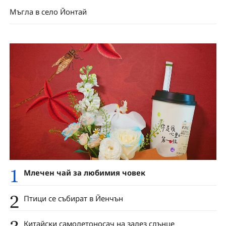
Мъгла в село Йонтай
1
Млечен чай за любимия човек
2
Птици се събират в Йенчън
Китайски самолетоносач на залез слънце