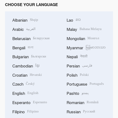
CHOOSE YOUR LANGUAGE
Shqip
ລາວ
Albanian
Lao
العربية
Bahasa Melayu
Arabic
Malay
Беларуская
Монгол
Belarusian
Mongolian
বাংলা
မြန်မာဘာသာ
Bengali
Myanmar
Български
नेपाली
Bulgarian
Nepali
ខ្មែរ
فارسی
Cambodian
Persian
Hrvatski
Polski
Croatian
Polish
Český
Português
Czech
Portuguese
English
پښتو
English
Pashto
Esperanto
Română
Esperanto
Romanian
Filipino
Русский
Filipino
Russian