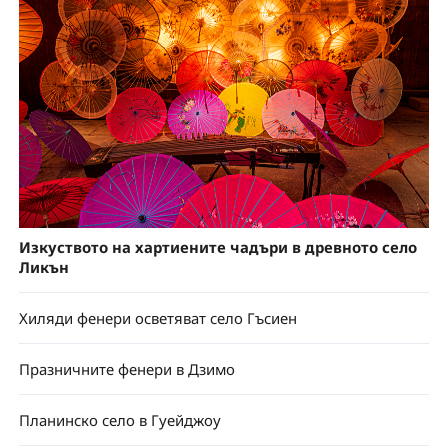
Изкуството на хартиените чадъри в древното село
Ликън
Хиляди фенери осветяват село Гъсиен
Празничните фенери в Дзимо
Планинско село в Гуейджоу