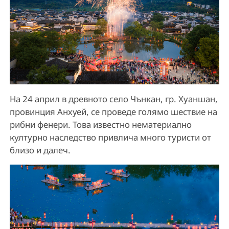
На 24 април в древното село Чънкан, гр. Хуаншан,
провинция Анхуей, се проведе голямо шествие на
рибни фенери. Това известно нематериално
културно наследство привлича много туристи от
близо и далеч.