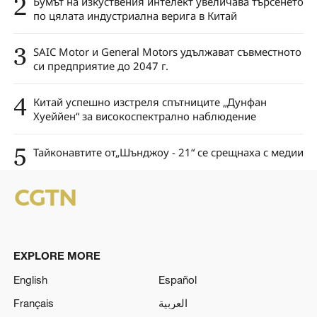
2
Бумът на изкуствения интелект увеличава търсенето
по цялата индустриална верига в Китай
3
SAIC Motor и General Motors удължават съвместното
си предприятие до 2047 г.
4
Китай успешно изстреля спътниците „Дунфан
Хуеййен“ за високоспектрално наблюдение
5
Тайкoнавтите от„Шънджоу - 21“ се срещнаха с медии
EXPLORE MORE
English
Español
Français
العربية