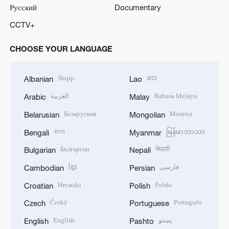
Русский
Documentary
CCTV+
CHOOSE YOUR LANGUAGE
Shqip
ລາວ
Albanian
Lao
العربية
Bahasa Melayu
Arabic
Malay
Беларуская
Монгол
Belarusian
Mongolian
বাংলা
မြန်မာဘာသာ
Bengali
Myanmar
Български
नेपाली
Bulgarian
Nepali
ខ្មែរ
فارسی
Cambodian
Persian
Hrvatski
Polski
Croatian
Polish
Český
Português
Czech
Portuguese
English
پښتو
English
Pashto