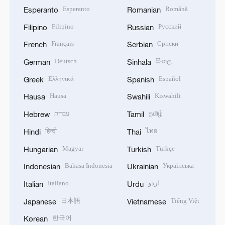
Esperanto
Română
Esperanto
Romanian
Filipino
Русский
Filipino
Russian
Français
Српски
French
Serbian
Deutsch
සිංහල
German
Sinhala
Ελληνικά
Español
Greek
Spanish
Hausa
Kiswahili
Hausa
Swahili
עברית
தமிழ்
Hebrew
Tamil
हिन्दी
ไทย
Hindi
Thai
Magyar
Türkçe
Hungarian
Turkish
Bahasa Indonesia
Українська
Indonesian
Ukrainian
Italiano
اردو
Italian
Urdu
日本語
Tiếng Việt
Japanese
Vietnamese
한국어
Korean