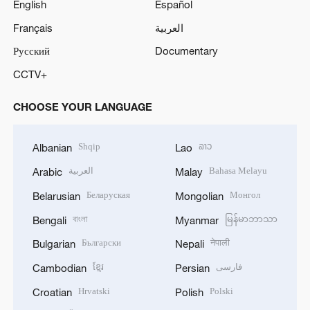
English
Español
Français
العربية
Русский
Documentary
CCTV+
CHOOSE YOUR LANGUAGE
Shqip
ລາວ
Albanian
Lao
العربية
Bahasa Melayu
Arabic
Malay
Беларуская
Монгол
Belarusian
Mongolian
বাংলা
မြန်မာဘာသာ
Bengali
Myanmar
Български
नेपाली
Bulgarian
Nepali
ខ្មែរ
فارسی
Cambodian
Persian
Hrvatski
Polski
Croatian
Polish