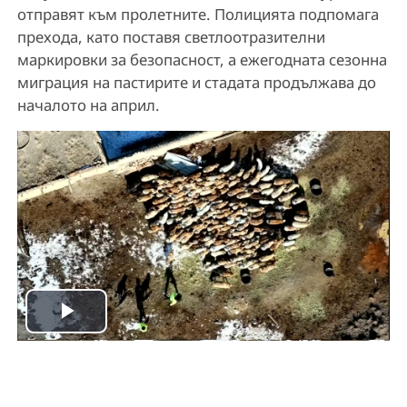
отправят към пролетните. Полицията подпомага
прехода, като поставя светлоотразителни
маркировки за безопасност, а ежегодната сезонна
миграция на пастирите и стадата продължава до
началото на април.
P
l