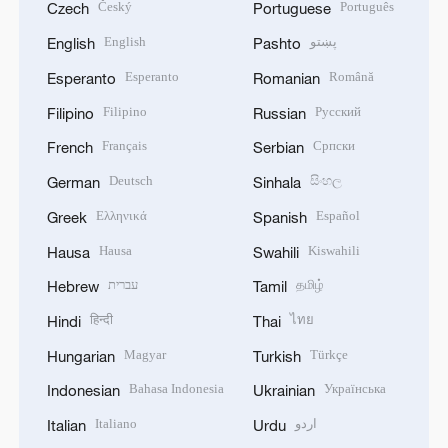
Český
Português
Czech
Portuguese
English
پښتو
English
Pashto
Esperanto
Română
Esperanto
Romanian
Filipino
Русский
Filipino
Russian
Français
Српски
French
Serbian
Deutsch
සිංහල
German
Sinhala
Ελληνικά
Español
Greek
Spanish
Hausa
Kiswahili
Hausa
Swahili
עברית
தமிழ்
Hebrew
Tamil
हिन्दी
ไทย
Hindi
Thai
Magyar
Türkçe
Hungarian
Turkish
Bahasa Indonesia
Українська
Indonesian
Ukrainian
Italiano
اردو
Italian
Urdu