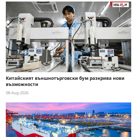
a
y
V
i
d
e
Китайският външнотърговски бум разкрива нови
o
възможности
08-Aug-2026