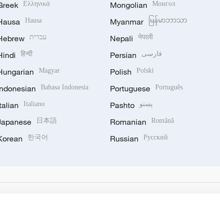
Greek
Ελληνικά
Mongolian
Монгол
Hausa
Hausa
Myanmar
မြန်မာဘာသာ
Hebrew
עברית
Nepali
नेपाली
Hindi
हिन्दी
Persian
فارسی
Hungarian
Magyar
Polish
Polski
Indonesian
Bahasa Indonesia
Portuguese
Português
Italian
Italiano
Pashto
پښتو
Japanese
日本語
Romanian
Română
Korean
한국어
Russian
Русский