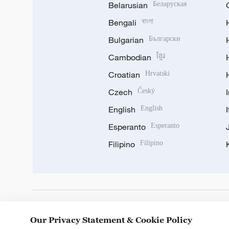
Belarusian
Беларуская
Bengali
বাংলা
Bulgarian
Български
Cambodian
ខ្មែរ
Croatian
Hrvatski
Czech
Český
English
English
Esperanto
Esperanto
Filipino
Filipino
DOWNLOAD OUR APP
Our Privacy Statement & Cookie Policy