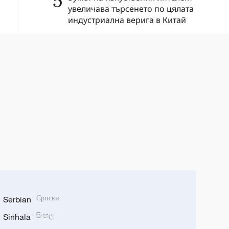
5
увеличава търсенето по цялата
индустриална верига в Китай
Serbian
Српски
Sinhala
සිංහල