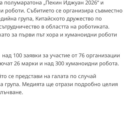
за полумаратона „Пекин Иджуан 2026“ и
ни роботи. Събитието се организира съвместно
едийна група, Китайското дружество по
сътрудничество в областта на роботиката.
като за първи път хора и хуманоидни роботи
над 100 заявки за участие от 76 организации
лючат 26 марки и над 300 хуманоидни робота.
йто се представи на галата по случай
а група. Медията ще отрази подробно целия
злъчване.