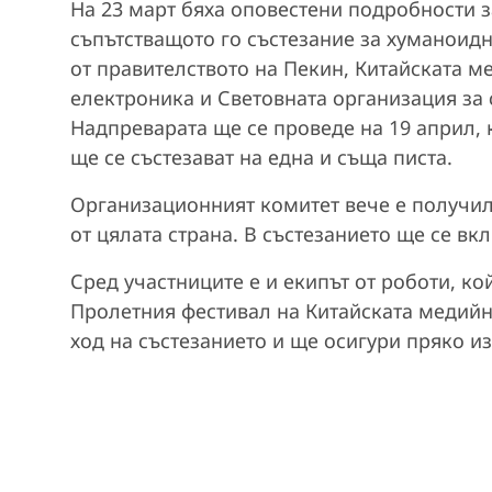
На 23 март бяха оповестени подробности 
съпътстващото го състезание за хуманоид
от правителството на Пекин, Китайската м
електроника и Световната организация за 
Надпреварата ще се проведе на 19 април, 
ще се състезават на една и съща писта.
Организационният комитет вече е получил 
от цялата страна. В състезанието ще се вк
Сред участниците е и екипът от роботи, ко
Пролетния фестивал на Китайската медийн
ход на състезанието и ще осигури пряко и