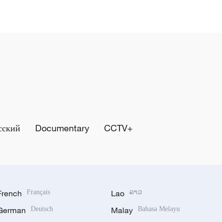
сский
Documentary
CCTV+
French
Français
Lao
ລາວ
German
Deutsch
Malay
Bahasa Melayu