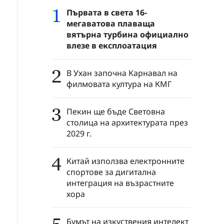
1
Първата в света 16-
мегаватова плаваща
вятърна турбина официално
влезе в експлоатация
2
В Ухан започна Карнавал на
филмовата култура на КМГ
3
Пекин ще бъде Световна
столица на архитектурата през
2029 г.
4
Китай използва електронните
спортове за дигитална
интеграция на възрастните
хора
Бумът на изкуствения интелект