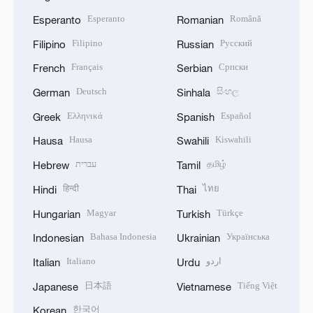
Esperanto
Română
Esperanto
Romanian
Filipino
Русский
Filipino
Russian
Français
Српски
French
Serbian
Deutsch
සිංහල
German
Sinhala
Ελληνικά
Español
Greek
Spanish
Hausa
Kiswahili
Hausa
Swahili
עברית
தமிழ்
Hebrew
Tamil
हिन्दी
ไทย
Hindi
Thai
Magyar
Türkçe
Hungarian
Turkish
Bahasa Indonesia
Українська
Indonesian
Ukrainian
Italiano
اردو
Italian
Urdu
日本語
Tiếng Việt
Japanese
Vietnamese
한국어
Korean