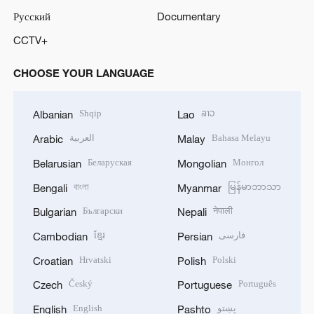
Русский
Documentary
CCTV+
CHOOSE YOUR LANGUAGE
Shqip
ລາວ
Albanian
Lao
العربية
Bahasa Melayu
Arabic
Malay
Беларуская
Монгол
Belarusian
Mongolian
বাংলা
မြန်မာဘာသာ
Bengali
Myanmar
Български
नेपाली
Bulgarian
Nepali
ខ្មែរ
فارسی
Cambodian
Persian
Hrvatski
Polski
Croatian
Polish
Český
Português
Czech
Portuguese
English
پښتو
English
Pashto