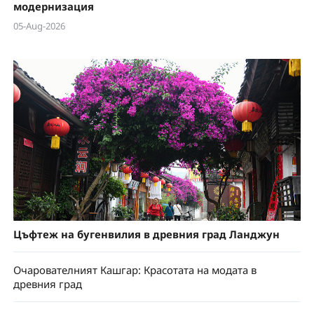
модернизация
05-Aug-2026
Цъфтеж на бугенвилия в древния град Ланджун
Очарователният Кашгар: Красотата на модата в
древния град