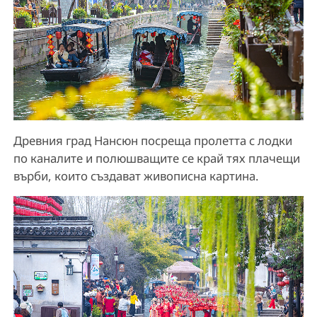
Древния град Нансюн посреща пролетта с лодки
по каналите и полюшващите се край тях плачещи
върби, които създават живописна картина.