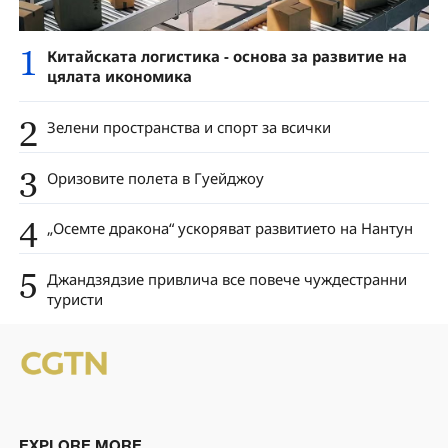
1
Китайската логистика - основа за развитие на
цялата икономика
2
Зелени пространства и спорт за всички
3
Оризовите полета в Гуейджоу
4
„Осемте дракона“ ускоряват развитието на Нантун
5
Джандзядзие привлича все повече чуждестранни
туристи
EXPLORE MORE