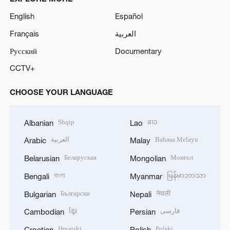
English
Español
Français
العربية
Русский
Documentary
CCTV+
CHOOSE YOUR LANGUAGE
Shqip
ລາວ
Albanian
Lao
العربية
Bahasa Melayu
Arabic
Malay
Беларуская
Монгол
Belarusian
Mongolian
বাংলা
မြန်မာဘာသာ
Bengali
Myanmar
Български
नेपाली
Bulgarian
Nepali
ខ្មែរ
فارسی
Cambodian
Persian
Hrvatski
Polski
Croatian
Polish