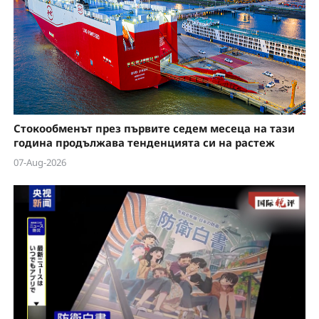
V
i
d
e
Стокообменът през първите седем месеца на тази
o
година продължава тенденцията си на растеж
07-Aug-2026