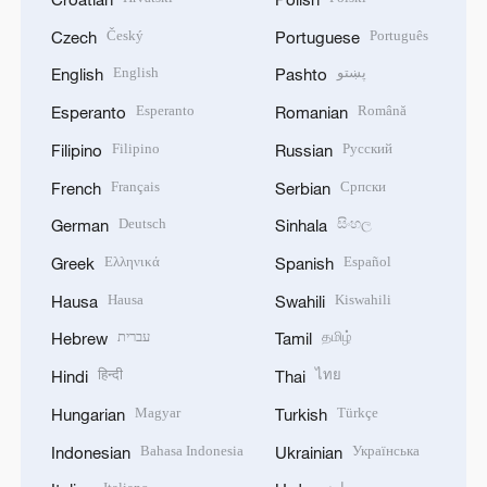
Český
Português
Czech
Portuguese
English
پښتو
English
Pashto
Esperanto
Română
Esperanto
Romanian
Filipino
Русский
Filipino
Russian
Français
Српски
French
Serbian
Deutsch
සිංහල
German
Sinhala
Ελληνικά
Español
Greek
Spanish
Hausa
Kiswahili
Hausa
Swahili
עברית
தமிழ்
Hebrew
Tamil
हिन्दी
ไทย
Hindi
Thai
Magyar
Türkçe
Hungarian
Turkish
Bahasa Indonesia
Українська
Indonesian
Ukrainian