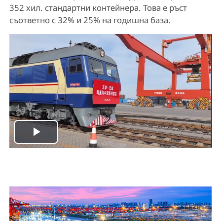
352 хил. стандартни контейнера. Това е ръст
съответно с 32% и 25% на годишна база.
P
l
a
y