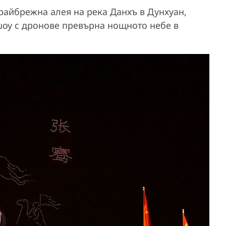
райбрежна алея на река Данхъ в Дунхуан,
шоу с дронове превърна нощното небе в