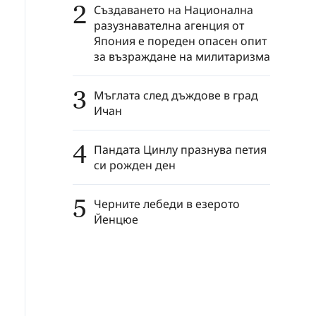
2
Създаването на Национална
разузнавателна агенция от
Япония е пореден опасен опит
за възраждане на милитаризма
3
Мъглата след дъждове в град
Ичан
4
Пандата Цинлу празнува петия
си рожден ден
5
Черните лебеди в езерото
Йенцюе