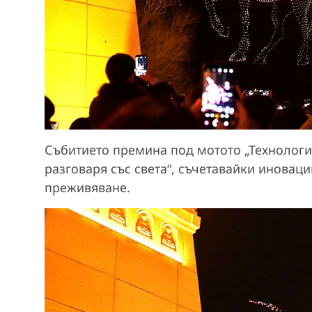
Събитието премина под мотото „Технологи
разговаря със света“, съчетавайки иновац
преживяване.