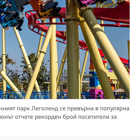
чният парк Леголенд се превърна в популярна
ионът отчете рекорден брой посетители за