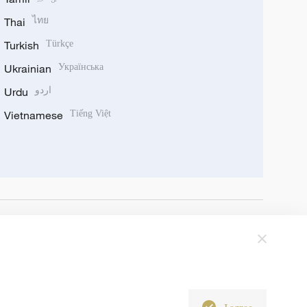
Thai
ไทย
Turkish
Türkçe
Ukrainian
Українська
Urdu
اردو
Vietnamese
Tiếng Việt