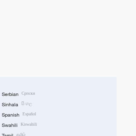
Serbian
Српски
Sinhala
සිංහල
Spanish
Español
Swahili
Kiswahili
Tamil
தமிழ்