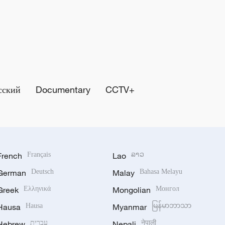
сский
Documentary
CCTV+
French
Français
Lao
ລາວ
German
Deutsch
Malay
Bahasa Melayu
Greek
Ελληνικά
Mongolian
Монгол
Hausa
Hausa
Myanmar
မြန်မာဘာသာ
Hebrew
עברית
Nepali
नेपाली