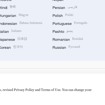
Hindi
हिन्दी
Persian
فارسی
Hungarian
Magyar
Polish
Polski
Indonesian
Bahasa Indonesia
Portuguese
Português
Italian
Italiano
Pashto
پښتو
Japanese
日本語
Romanian
Română
Korean
한국어
Russian
Русский
es, revised Privacy Policy and Terms of Use. You can change your