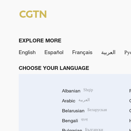
EXPLORE MORE
English
Español
Français
العربية
Ру
CHOOSE YOUR LANGUAGE
Albanian
Shqip
Arabic
العربية
Belarusian
Беларуская
Bengali
বাংলা
Bulgarian
Български