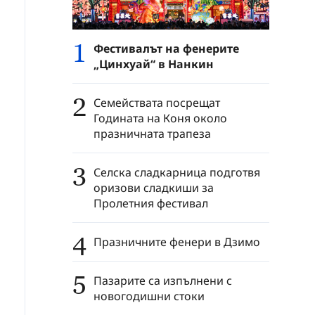
1
Фестивалът на фенерите
„Цинхуай“ в Нанкин
2
Семействата посрещат
Годината на Коня около
празничната трапеза
3
Селска сладкарница подготвя
оризови сладкиши за
Пролетния фестивал
4
Празничните фенери в Дзимо
5
Пазарите са изпълнени с
новогодишни стоки