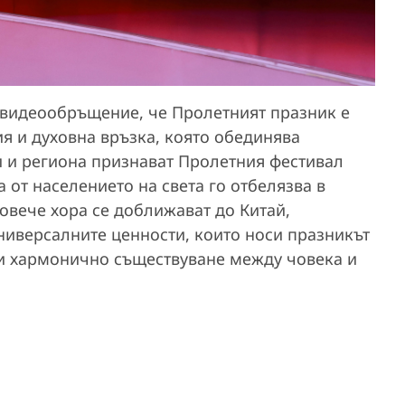
 видеообръщение, че Пролетният празник е
я и духовна връзка, която обединява
и и региона признават Пролетния фестивал
 от населението на света го отбелязва в
овече хора се доближават до Китай,
универсалните ценности, които носи празникът
 и хармонично съществуване между човека и