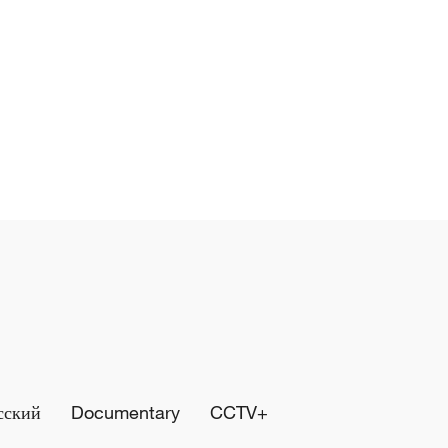
сский
Documentary
CCTV+