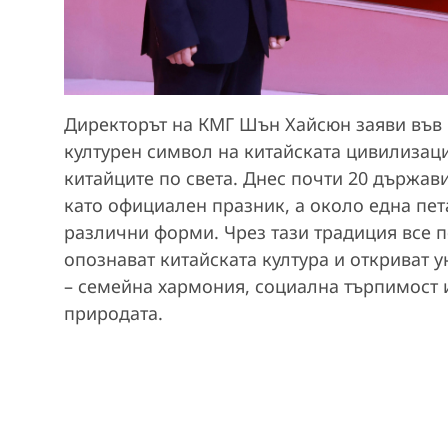
Директорът на КМГ Шън Хайсюн заяви във
културен символ на китайската цивилизаци
китайците по света. Днес почти 20 държав
като официален празник, а около една пета
различни форми. Чрез тази традиция все п
опознават китайската култура и откриват 
– семейна хармония, социална търпимост
природата.