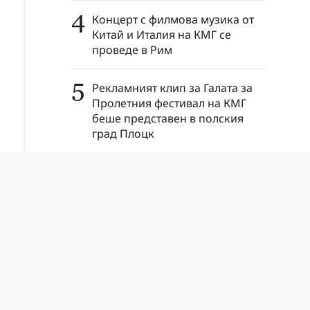
4
Концерт с филмова музика от
Китай и Италия на КМГ се
проведе в Рим
5
Рекламният клип за Галата за
Пролетния фестивал на КМГ
беше представен в полския
град Плоцк