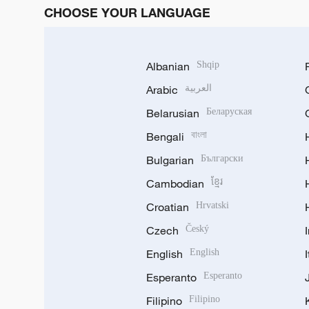
CHOOSE YOUR LANGUAGE
Albanian
Shqip
Arabic
العربية
Belarusian
Беларуская
Bengali
বাংলা
Bulgarian
Български
Cambodian
ខ្មែរ
Croatian
Hrvatski
Czech
Český
English
English
Esperanto
Esperanto
Filipino
Filipino