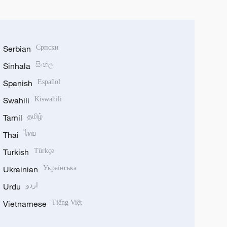
Serbian
Српски
Sinhala
සිංහල
Spanish
Español
Swahili
Kiswahili
Tamil
தமிழ்
Thai
ไทย
Turkish
Türkçe
Ukrainian
Українська
Urdu
اردو
Vietnamese
Tiếng Việt