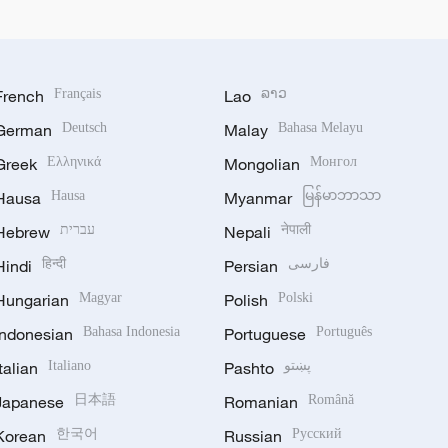
French
Français
Lao
ລາວ
German
Deutsch
Malay
Bahasa Melayu
Greek
Ελληνικά
Mongolian
Монгол
Hausa
Hausa
Myanmar
မြန်မာဘာသာ
Hebrew
עברית
Nepali
नेपाली
Hindi
हिन्दी
Persian
فارسی
Hungarian
Magyar
Polish
Polski
Indonesian
Bahasa Indonesia
Portuguese
Português
Italian
Italiano
Pashto
پښتو
Japanese
日本語
Romanian
Română
Korean
한국어
Russian
Русский