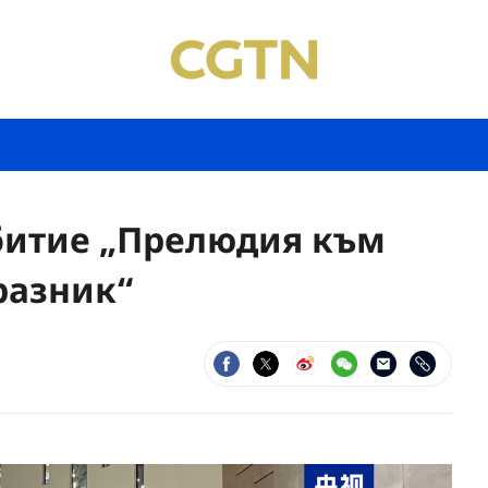
ъбитие „Прелюдия към
разник“