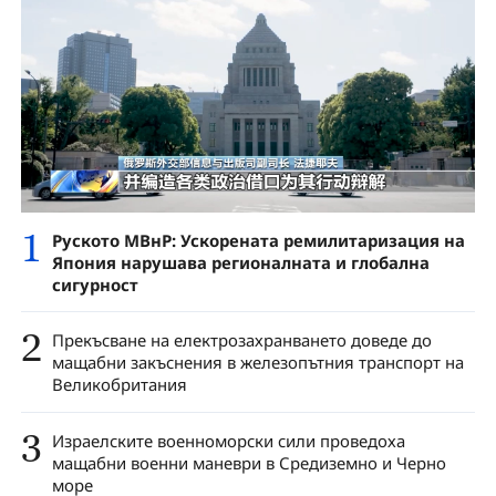
1
Руското МВнР: Ускорената ремилитаризация на
Япония нарушава регионалната и глобална
сигурност
2
Прекъсване на електрозахранването доведе до
мащабни закъснения в железопътния транспорт на
Великобритания
3
Израелските военноморски сили проведоха
мащабни военни маневри в Средиземно и Черно
море