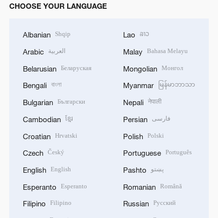
CHOOSE YOUR LANGUAGE
Shqip
ລາວ
Albanian
Lao
العربية
Bahasa Melayu
Arabic
Malay
Беларуская
Монгол
Belarusian
Mongolian
বাংলা
မြန်မာဘာသာ
Bengali
Myanmar
Български
नेपाली
Bulgarian
Nepali
ខ្មែរ
فارسی
Cambodian
Persian
Hrvatski
Polski
Croatian
Polish
Český
Português
Czech
Portuguese
English
پښتو
English
Pashto
Esperanto
Română
Esperanto
Romanian
Filipino
Русский
Filipino
Russian