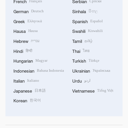
Français
Српски
French
Serbian
Deutsch
සිංහල
German
Sinhala
Ελληνικά
Español
Greek
Spanish
Hausa
Kiswahili
Hausa
Swahili
עברית
தமிழ்
Hebrew
Tamil
हिन्दी
ไทย
Hindi
Thai
Magyar
Türkçe
Hungarian
Turkish
Bahasa Indonesia
Українська
Indonesian
Ukrainian
Italiano
اردو
Italian
Urdu
日本語
Tiếng Việt
Japanese
Vietnamese
한국어
Korean