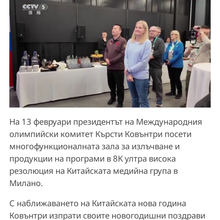
На 13 февруари президентът на Международния
олимпийски комитет Кърсти Ковънтри посети
многофункционалната зала за излъчване и
продукции на програми в 8K ултра висока
резолюция на Китайската медийна група в
Милано.
С наближаването на Китайската нова година
Ковънтри изпрати своите новогодишни поздрави