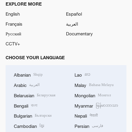
EXPLORE MORE
English
Español
Français
العربية
Русский
Documentary
CCTV+
CHOOSE YOUR LANGUAGE
Shqip
ລາວ
Albanian
Lao
العربية
Bahasa Melayu
Arabic
Malay
Беларуская
Монгол
Belarusian
Mongolian
বাংলা
မြန်မာဘာသာ
Bengali
Myanmar
Български
नेपाली
Bulgarian
Nepali
ខ្មែរ
فارسی
Cambodian
Persian