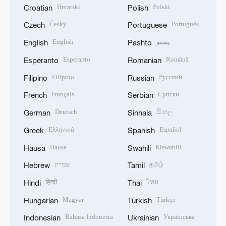
Hrvatski
Polski
Croatian
Polish
Český
Português
Czech
Portuguese
English
پښتو
English
Pashto
Esperanto
Română
Esperanto
Romanian
Filipino
Русский
Filipino
Russian
Français
Српски
French
Serbian
Deutsch
සිංහල
German
Sinhala
Ελληνικά
Español
Greek
Spanish
Hausa
Kiswahili
Hausa
Swahili
עברית
தமிழ்
Hebrew
Tamil
हिन्दी
ไทย
Hindi
Thai
Magyar
Türkçe
Hungarian
Turkish
Bahasa Indonesia
Українська
Indonesian
Ukrainian