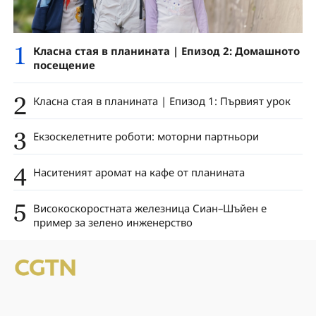
1
Класна стая в планината | Епизод 2: Домашното
посещение
2
Класна стая в планината | Епизод 1: Първият урок
3
Екзоскелетните роботи: моторни партньори
4
Наситеният аромат на кафе от планината
5
Високоскоростната железница Сиан–Шъйен е
пример за зелено инженерство