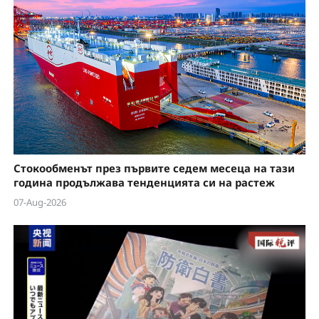
y
V
i
d
e
Стокообменът през първите седем месеца на тази
o
година продължава тенденцията си на растеж
07-Aug-2026