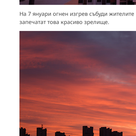
На 7 януари огнен изгрев събуди жителите
запечатат това красиво зрелище.