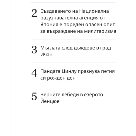
2
Създаването на Национална
разузнавателна агенция от
Япония е пореден опасен опит
за възраждане на милитаризма
3
Мъглата след дъждове в град
Ичан
4
Пандата Цинлу празнува петия
си рожден ден
5
Черните лебеди в езерото
Йенцюе