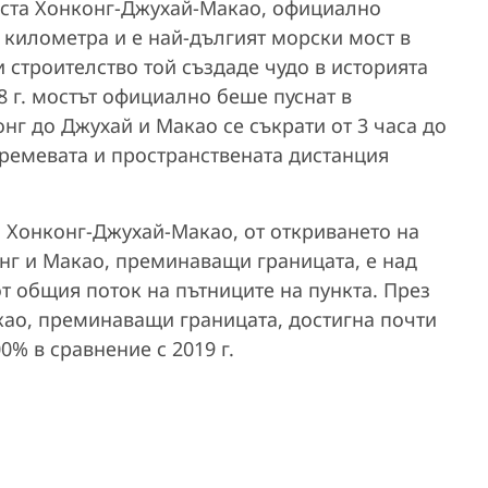
оста Хонконг-Джухай-Макао, официално
 километра и е най-дългият морски мост в
и строителство той създаде чудо в историята
8 г. мостът официално беше пуснат в
онг до Джухай и Макао се съкрати от 3 часа до
времевата и пространствената дистанция
а Хонконг-Джухай-Макао, от откриването на
онг и Макао, преминаващи границата, е над
от общия поток на пътниците на пункта. През
акао, преминаващи границата, достигна почти
0% в сравнение с 2019 г.