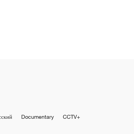
сский
Documentary
CCTV+