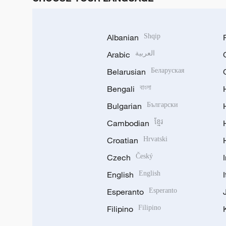
Albanian
Shqip
Arabic
العربية
Belarusian
Беларуская
Bengali
বাংলা
Bulgarian
Български
Cambodian
ខ្មែរ
Croatian
Hrvatski
Czech
Český
English
English
Esperanto
Esperanto
Filipino
Filipino