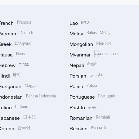
French
Français
Lao
ລາວ
German
Deutsch
Malay
Bahasa Melayu
Greek
Ελληνικά
Mongolian
Монгол
Hausa
Hausa
Myanmar
မြန်မာဘာသာ
Hebrew
עברית
Nepali
नेपाली
Hindi
हिन्दी
Persian
فارسی
Hungarian
Magyar
Polish
Polski
Indonesian
Bahasa Indonesia
Portuguese
Português
Italian
Italiano
Pashto
پښتو
Japanese
日本語
Romanian
Română
Korean
한국어
Russian
Русский