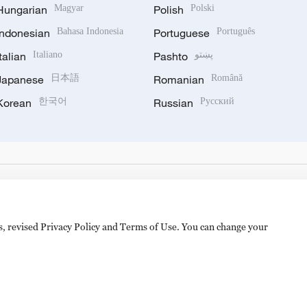
Hungarian
Magyar
Polish
Polski
Indonesian
Bahasa Indonesia
Portuguese
Português
Italian
Italiano
Pashto
پښتو
Japanese
日本語
Romanian
Română
Korean
한국어
Russian
Русский
es, revised Privacy Policy and Terms of Use. You can change your
hijingshan Road, Beijing, China. 100040