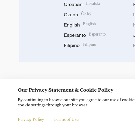
Croatian
Hrvatski
Czech
Český
English
English
Esperanto
Esperanto
Filipino
Filipino
DOWNLOAD OUR APP
Our Privacy Statement & Cookie Policy
By continuing to browse our site you agree to our use of cooki
cookie settings through your browser.
Privacy Policy
Terms of Use
© China Radio International.CRI. All Rights Reserved. 16A S