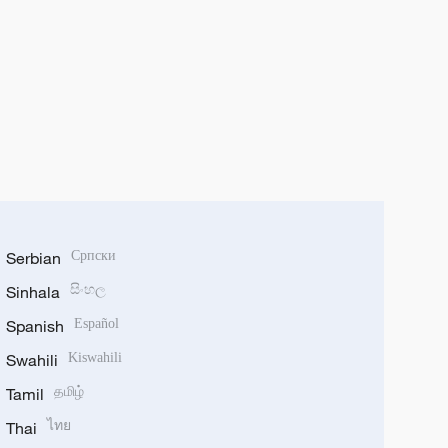
Serbian
Српски
Sinhala
සිංහල
Spanish
Español
Swahili
Kiswahili
Tamil
தமிழ்
Thai
ไทย