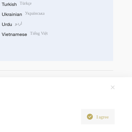
Turkish
Türkçe
Ukrainian
Українська
Urdu
اردو
Vietnamese
Tiếng Việt
I agree