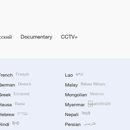
сский
Documentary
CCTV+
French
Français
Lao
ລາວ
German
Deutsch
Malay
Bahasa Melayu
Greek
Ελληνικά
Mongolian
Монгол
Hausa
Hausa
Myanmar
မြန်မာဘာသာ
Hebrew
עברית
Nepali
नेपाली
Hindi
हिन्दी
Persian
فارسی