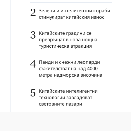
2
Зелени и интелигентни кораби
стимулират китайския износ
3
Китайските градини се
превръщат в нова нощна
туристическа атракция
4
Панди и снежни леопарди
съжителстват на над 4000
метра надморска височина
5
Китайските интелигентни
технологии завладяват
световните пазари