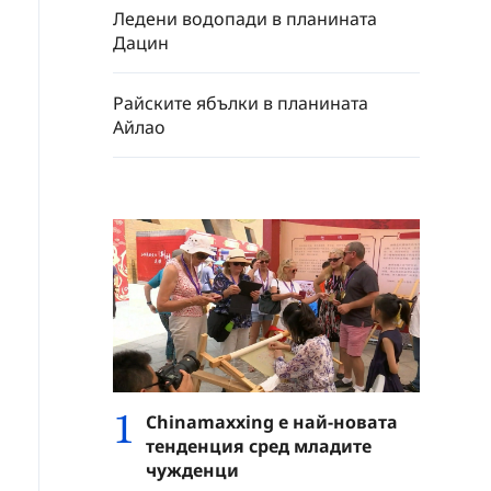
Ледени водопади в планината
Дацин
Райските ябълки в планината
Айлао
1
Chinamaxxing е най-новата
тенденция сред младите
чужденци