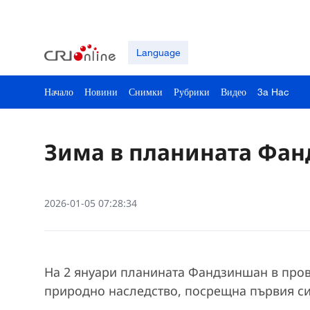
Language
Начало
Новини
Снимки
Рубрики
Видео
3a Hac
Зима в планината Фа
2026-01-05 07:28:34
На 2 януари планината Фандзиншан в прови
природно наследство, посрещна първия си 