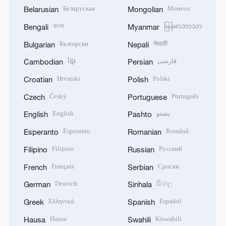
Беларуская
Монгол
Belarusian
Mongolian
বাংলা
မြန်မာဘာသာ
Bengali
Myanmar
Български
नेपाली
Bulgarian
Nepali
ខ្មែរ
فارسی
Cambodian
Persian
Hrvatski
Polski
Croatian
Polish
Český
Português
Czech
Portuguese
English
پښتو
English
Pashto
Esperanto
Română
Esperanto
Romanian
Filipino
Русский
Filipino
Russian
Français
Српски
French
Serbian
Deutsch
සිංහල
German
Sinhala
Ελληνικά
Español
Greek
Spanish
Hausa
Kiswahili
Hausa
Swahili