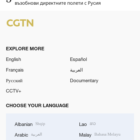
възобнови директните полети с Русия
EXPLORE MORE
English
Español
Français
العربية
Русский
Documentary
CCTV+
CHOOSE YOUR LANGUAGE
Shqip
ລາວ
Albanian
Lao
العربية
Bahasa Melayu
Arabic
Malay