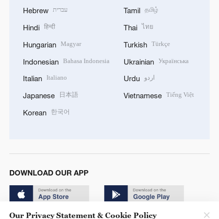
עברית
தமிழ்
Hebrew
Tamil
हिन्दी
ไทย
Hindi
Thai
Magyar
Türkçe
Hungarian
Turkish
Bahasa Indonesia
Українська
Indonesian
Ukrainian
Italiano
اردو
Italian
Urdu
日本語
Tiếng Việt
Japanese
Vietnamese
한국어
Korean
DOWNLOAD OUR APP
Our Privacy Statement & Cookie Policy