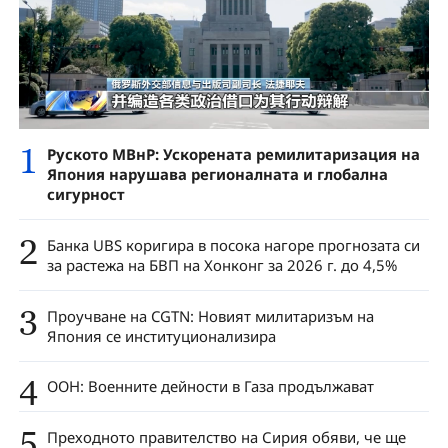
1
Руското МВнР: Ускорената ремилитаризация на
Япония нарушава регионалната и глобална
сигурност
2
Банка UBS коригира в посока нагоре прогнозата си
за растежа на БВП на Хонконг за 2026 г. до 4,5%
3
Проучване на CGTN: Новият милитаризъм на
Япония се институционализира
4
ООН: Военните дейности в Газа продължават
5
Преходното правителство на Сирия обяви, че ще