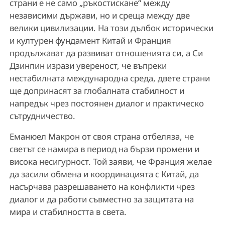
страни е не само „ръкостискане“ между
независими държави, но и среща между две
велики цивилизации. На този дълбок исторически
и културен фундамент Китай и Франция
продължават да развиват отношенията си, а Си
Дзинпин изрази увереност, че въпреки
нестабилната международна среда, двете страни
ще допринасят за глобалната стабилност и
напредък чрез постоянен диалог и практическо
сътрудничество.
Еманюел Макрон от своя страна отбеляза, че
светът се намира в период на бързи промени и
висока несигурност. Той заяви, че Франция желае
да засили обмена и координацията с Китай, да
насърчава разрешаването на конфликти чрез
диалог и да работи съвместно за защитата на
мира и стабилността в света.