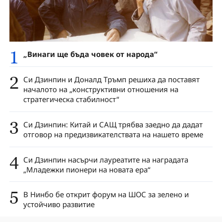
1
„Винаги ще бъда човек от народа“
2
Си Дзинпин и Доналд Тръмп решиха да поставят
началото на „конструктивни отношения на
стратегическа стабилност“
3
Си Дзинпин: Китай и САЩ трябва заедно да дадат
отговор на предизвикателствата на нашето време
4
Си Дзинпин насърчи лауреатите на наградата
„Младежки пионери на новата ера“
5
В Нинбо бе открит форум на ШОС за зелено и
устойчиво развитие