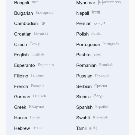
বাংলা
မြန်မာဘာသာ
Bengali
Myanmar
Български
नेपाली
Bulgarian
Nepali
ខ្មែរ
فارسی
Cambodian
Persian
Hrvatski
Polski
Croatian
Polish
Český
Português
Czech
Portuguese
English
پښتو
English
Pashto
Esperanto
Română
Esperanto
Romanian
Filipino
Русский
Filipino
Russian
Français
Српски
French
Serbian
Deutsch
සිංහල
German
Sinhala
Ελληνικά
Español
Greek
Spanish
Hausa
Kiswahili
Hausa
Swahili
עברית
தமிழ்
Hebrew
Tamil