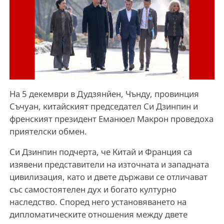
На 5 декември в Дудзянйен, Чънду, провинция
Съчуан, китайският председател Си Дзинпин и
френският президент Еманюел Макрон проведоха
приятелски обмен.
Си Дзинпин подчерта, че Китай и Франция са
изявени представители на източната и западната
цивилизация, като и двете държави се отличават
със самостоятелен дух и богато културно
наследство. Според него установяването на
дипломатическите отношения между двете