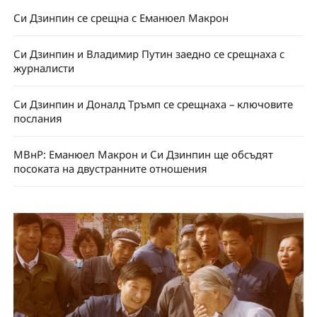
Си Дзинпин се срещна с Еманюел Макрон
Си Дзинпин и Владимир Путин заедно се срещнаха с
журналисти
Си Дзинпин и Доналд Тръмп се срещнаха – ключовите
послания
МВнР: Еманюел Макрон и Си Дзинпин ще обсъдят
посоката на двустранните отношения