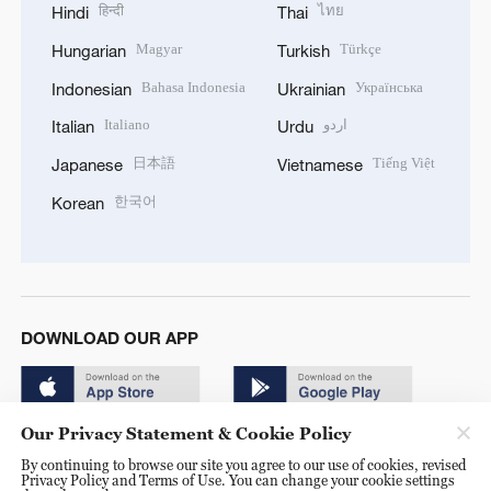
हिन्दी
ไทย
Hindi
Thai
Magyar
Türkçe
Hungarian
Turkish
Bahasa Indonesia
Українська
Indonesian
Ukrainian
Italiano
اردو
Italian
Urdu
日本語
Tiếng Việt
Japanese
Vietnamese
한국어
Korean
DOWNLOAD OUR APP
Our Privacy Statement & Cookie Policy
By continuing to browse our site you agree to our use of cookies, revised
Privacy Policy and Terms of Use. You can change your cookie settings