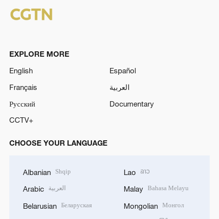
EXPLORE MORE
English
Español
Français
العربية
Русский
Documentary
CCTV+
CHOOSE YOUR LANGUAGE
Shqip
ລາວ
Albanian
Lao
العربية
Bahasa Melayu
Arabic
Malay
Беларуская
Монгол
Belarusian
Mongolian