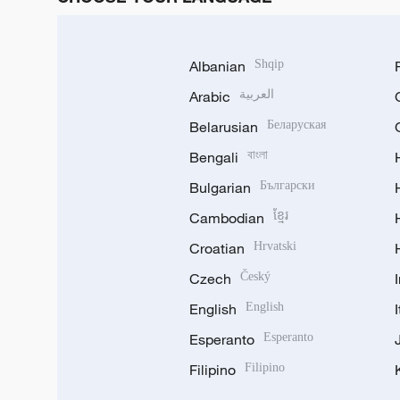
Albanian
Shqip
Arabic
العربية
Belarusian
Беларуская
Bengali
বাংলা
Bulgarian
Български
Cambodian
ខ្មែរ
Croatian
Hrvatski
Czech
Český
English
English
Esperanto
Esperanto
Filipino
Filipino