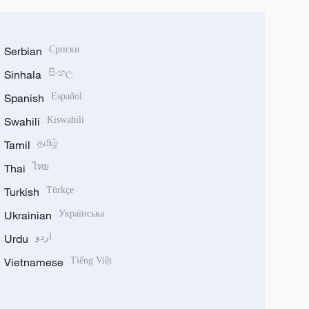
Serbian
Српски
Sinhala
සිංහල
Spanish
Español
Swahili
Kiswahili
Tamil
தமிழ்
Thai
ไทย
Turkish
Türkçe
Ukrainian
Українська
Urdu
اردو
Vietnamese
Tiếng Việt