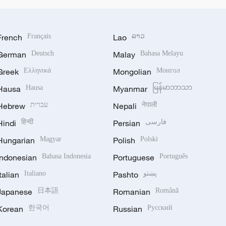
French
Français
Lao
ລາວ
German
Deutsch
Malay
Bahasa Melayu
Greek
Ελληνικά
Mongolian
Монгол
Hausa
Hausa
Myanmar
မြန်မာဘာသာ
Hebrew
עברית
Nepali
नेपाली
Hindi
हिन्दी
Persian
فارسی
Hungarian
Magyar
Polish
Polski
Indonesian
Bahasa Indonesia
Portuguese
Português
Italian
Italiano
Pashto
پښتو
Japanese
日本語
Romanian
Română
Korean
한국어
Russian
Русский