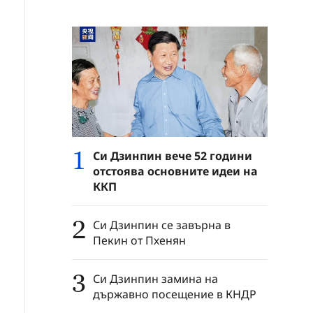
1
Си Дзинпин вече 52 години
отстоява основните идеи на
ККП
2
Си Дзинпин се завърна в
Пекин от Пхенян
3
Си Дзинпин замина на
държавно посещение в КНДР