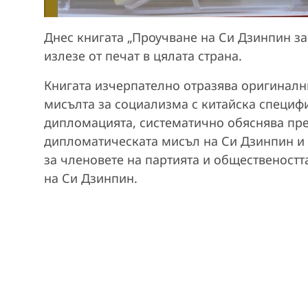
Днес книгата „Проучване на Си Дзинпин за
излезе от печат в цялата страна.
Книгата изчерпателно отразява оригиналн
мисълта за социализма с китайска специфи
дипломацията, систематично обяснява пре
дипломатическата мисъл на Си Дзинпин и
за членовете на партията и общественостт
на Си Дзинпин.