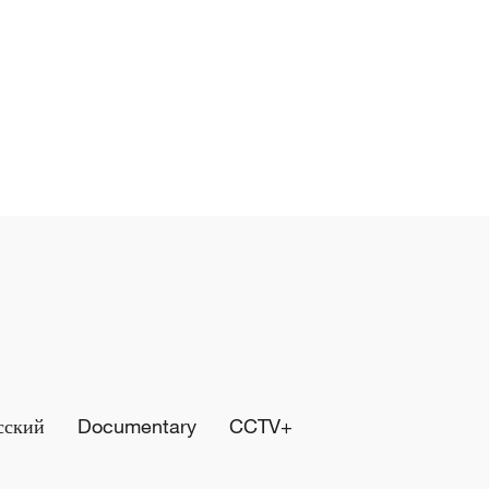
сский
Documentary
CCTV+