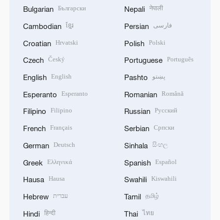
Български
नेपाली
Bulgarian
Nepali
ខ្មែរ
فارسی
Cambodian
Persian
Hrvatski
Polski
Croatian
Polish
Český
Português
Czech
Portuguese
English
پښتو
English
Pashto
Esperanto
Română
Esperanto
Romanian
Filipino
Русский
Filipino
Russian
Français
Српски
French
Serbian
Deutsch
සිංහල
German
Sinhala
Ελληνικά
Español
Greek
Spanish
Hausa
Kiswahili
Hausa
Swahili
עברית
தமிழ்
Hebrew
Tamil
हिन्दी
ไทย
Hindi
Thai