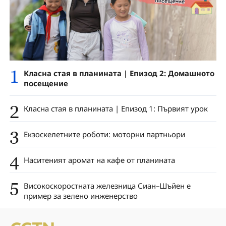
1
Класна стая в планината | Епизод 2: Домашното
посещение
2
Класна стая в планината | Епизод 1: Първият урок
3
Екзоскелетните роботи: моторни партньори
4
Наситеният аромат на кафе от планината
5
Високоскоростната железница Сиан–Шъйен е
пример за зелено инженерство