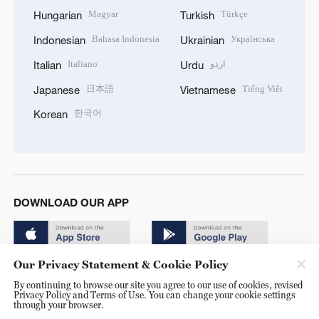
Magyar
Türkçe
Hungarian
Turkish
Bahasa Indonesia
Українська
Indonesian
Ukrainian
Italiano
اردو
Italian
Urdu
日本語
Tiếng Việt
Japanese
Vietnamese
한국어
Korean
DOWNLOAD OUR APP
Our Privacy Statement & Cookie Policy
By continuing to browse our site you agree to our use of cookies, revised
Privacy Policy and Terms of Use. You can change your cookie settings
through your browser.
© China Radio International.CRI. All Rights Reserved. 16A