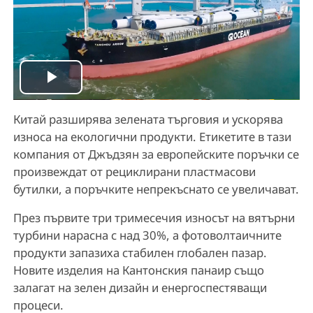
P
Китай разширява зелената търговия и ускорява
l
износа на екологични продукти. Етикетите в тази
a
компания от Джъдзян за европейските поръчки се
произвеждат от рециклирани пластмасови
y
бутилки, а поръчките непрекъснато се увеличават.
V
През първите три тримесечия износът на вятърни
турбини нарасна с над 30%, а фотоволтаичните
i
продукти запазиха стабилен глобален пазар.
Новите изделия на Кантонския панаир също
d
залагат на зелен дизайн и енергоспестяващи
процеси.