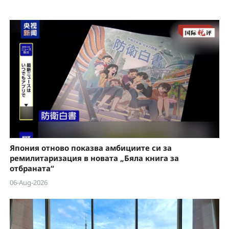
e
o
Япония отново показва амбициите си за
ремилитаризация в новата „Бяла книга за
отбраната“
06-Aug-2026