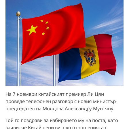
На 7 ноември китайският премиер Ли Цян
проведе телефонен разговор с новия министър-
председател на Молдова Александру Мунтяну.
Той го поздрави за избирането му на поста, като
заяви, че Китай цени високо отношенията с