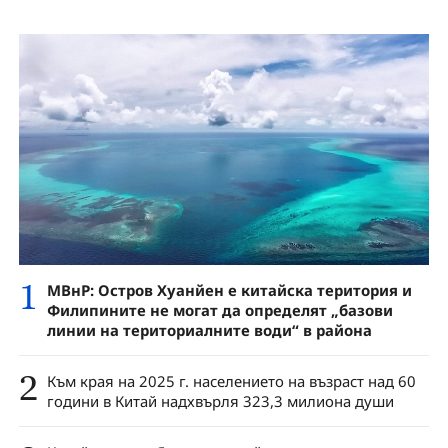
1
МВнР: Остров Хуанйен е китайска територия и
Филипините не могат да определят „базови
линии на териториалните води“ в района
2
Към края на 2025 г. населението на възраст над 60
години в Китай надхвърля 323,3 милиона души