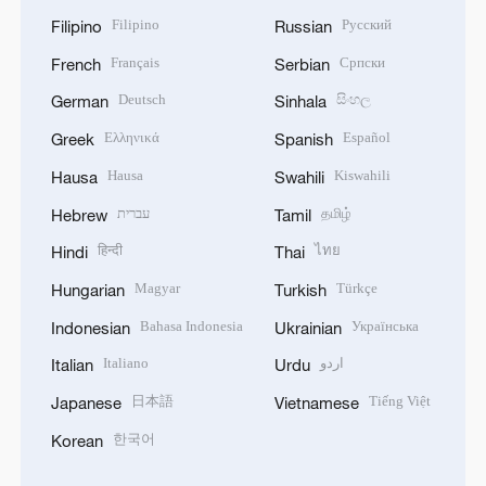
Filipino
Русский
Filipino
Russian
Français
Српски
French
Serbian
Deutsch
සිංහල
German
Sinhala
Ελληνικά
Español
Greek
Spanish
Hausa
Kiswahili
Hausa
Swahili
עברית
தமிழ்
Hebrew
Tamil
हिन्दी
ไทย
Hindi
Thai
Magyar
Türkçe
Hungarian
Turkish
Bahasa Indonesia
Українська
Indonesian
Ukrainian
Italiano
اردو
Italian
Urdu
日本語
Tiếng Việt
Japanese
Vietnamese
한국어
Korean