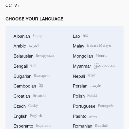
CCTV+
CHOOSE YOUR LANGUAGE
Shqip
ລາວ
Albanian
Lao
العربية
Bahasa Melayu
Arabic
Malay
Беларуская
Монгол
Belarusian
Mongolian
বাংলা
မြန်မာဘာသာ
Bengali
Myanmar
Български
नेपाली
Bulgarian
Nepali
ខ្មែរ
فارسی
Cambodian
Persian
Hrvatski
Polski
Croatian
Polish
Český
Português
Czech
Portuguese
English
پښتو
English
Pashto
Esperanto
Română
Esperanto
Romanian