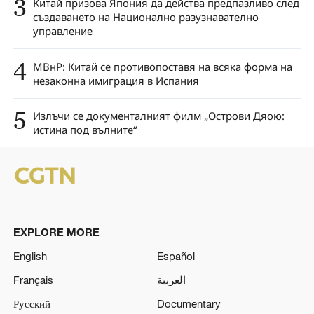
3
Китай призова Япония да действа предпазливо след
създаването на Национално разузнавателно
управление
4
МВнР: Китай се противопоставя на всяка форма на
незаконна имиграция в Испания
5
Излъчи се документалният филм „Острови Дяою:
истина под вълните“
EXPLORE MORE
English
Español
Français
العربية
Русский
Documentary