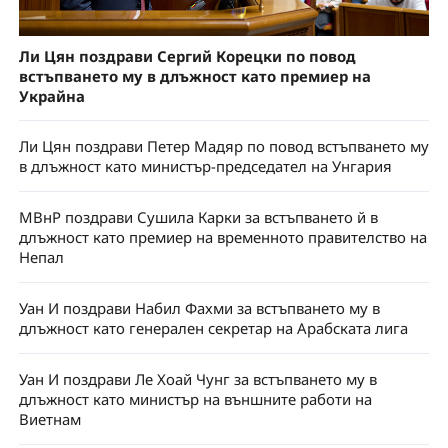
Ли Цян поздрави Сергий Корецки по повод
встъпването му в длъжност като премиер на
Украйна
Ли Цян поздрави Петер Мадяр по повод встъпването му
в длъжност като министър-председател на Унгария
МВнР поздрави Сушила Карки за встъпването й в
длъжност като премиер на временното правителство на
Непал
Уан И поздрави Набил Фахми за встъпването му в
длъжност като генерален секретар на Арабската лига
Уан И поздрави Ле Хоай Чунг за встъпването му в
длъжност като министър на външните работи на
Виетнам