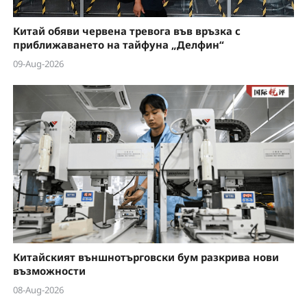
Китай обяви червена тревога във връзка с
приближаването на тайфуна „Делфин“
09-Aug-2026
Китайският външнотърговски бум разкрива нови
възможности
08-Aug-2026