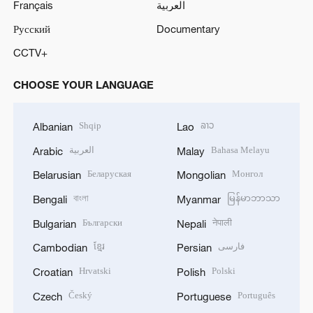
Français
العربية
Русский
Documentary
CCTV+
CHOOSE YOUR LANGUAGE
Shqip
ລາວ
Albanian
Lao
العربية
Bahasa Melayu
Arabic
Malay
Беларуская
Монгол
Belarusian
Mongolian
বাংলা
မြန်မာဘာသာ
Bengali
Myanmar
Български
नेपाली
Bulgarian
Nepali
ខ្មែរ
فارسی
Cambodian
Persian
Hrvatski
Polski
Croatian
Polish
Český
Português
Czech
Portuguese