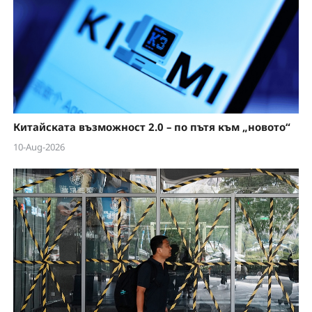
Китайската възможност 2.0 – по пътя към „новото“
10-Aug-2026