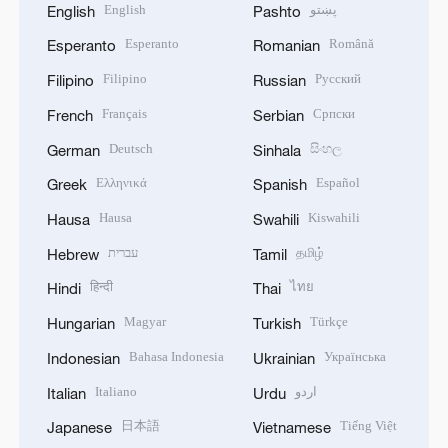
English
پښتو
English
Pashto
Esperanto
Română
Esperanto
Romanian
Filipino
Русский
Filipino
Russian
Français
Српски
French
Serbian
Deutsch
සිංහල
German
Sinhala
Ελληνικά
Español
Greek
Spanish
Hausa
Kiswahili
Hausa
Swahili
עברית
தமிழ்
Hebrew
Tamil
हिन्दी
ไทย
Hindi
Thai
Magyar
Türkçe
Hungarian
Turkish
Bahasa Indonesia
Українська
Indonesian
Ukrainian
Italiano
اردو
Italian
Urdu
日本語
Tiếng Việt
Japanese
Vietnamese