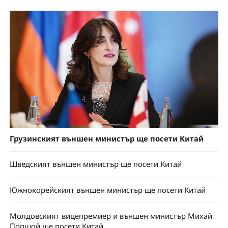
Грузинският външен министър ще посети Китай
Шведският външен министър ще посети Китай
Южнокорейският външен министър ще посети Китай
Молдовският вицепремиер и външен министър Михай
Попшой ще посети Китай