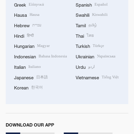
Ελληνικά
Español
Greek
Spanish
Hausa
Kiswahili
Hausa
Swahili
עברית
தமிழ்
Hebrew
Tamil
हिन्दी
ไทย
Hindi
Thai
Magyar
Türkçe
Hungarian
Turkish
Bahasa Indonesia
Українська
Indonesian
Ukrainian
Italiano
اردو
Italian
Urdu
日本語
Tiếng Việt
Japanese
Vietnamese
한국어
Korean
DOWNLOAD OUR APP