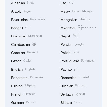
Shqip
ລາວ
Albanian
Lao
العربية
Bahasa Melayu
Arabic
Malay
Беларуская
Монгол
Belarusian
Mongolian
বাংলা
မြန်မာဘာသာ
Bengali
Myanmar
Български
नेपाली
Bulgarian
Nepali
ខ្មែរ
فارسی
Cambodian
Persian
Hrvatski
Polski
Croatian
Polish
Český
Português
Czech
Portuguese
English
پښتو
English
Pashto
Esperanto
Română
Esperanto
Romanian
Filipino
Русский
Filipino
Russian
Français
Српски
French
Serbian
Deutsch
සිංහල
German
Sinhala