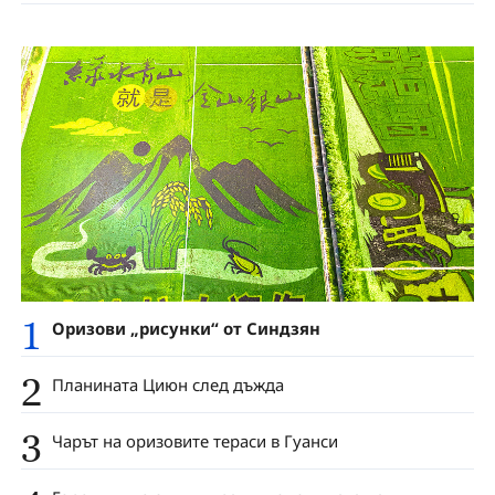
1
Оризови „рисунки“ от Синдзян
2
Планината Циюн след дъжда
3
Чарът на оризовите тераси в Гуанси