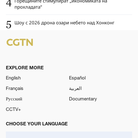
4
Горещините стимулират „икономиката на
прохладата“
5
Шоу с 2026 дрона озари небето над Хонконг
EXPLORE MORE
English
Español
Français
العربية
Русский
Documentary
CCTV+
CHOOSE YOUR LANGUAGE