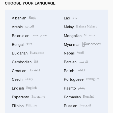
CHOOSE YOUR LANGUAGE
Shqip
ລາວ
Albanian
Lao
العربية
Bahasa Melayu
Arabic
Malay
Беларуская
Монгол
Belarusian
Mongolian
বাংলা
မြန်မာဘာသာ
Bengali
Myanmar
Български
नेपाली
Bulgarian
Nepali
ខ្មែរ
فارسی
Cambodian
Persian
Hrvatski
Polski
Croatian
Polish
Český
Português
Czech
Portuguese
English
پښتو
English
Pashto
Esperanto
Română
Esperanto
Romanian
Filipino
Русский
Filipino
Russian