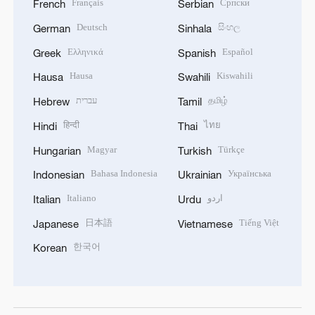
Français
Српски
French
Serbian
Deutsch
සිංහල
German
Sinhala
Ελληνικά
Español
Greek
Spanish
Hausa
Kiswahili
Hausa
Swahili
עברית
தமிழ்
Hebrew
Tamil
हिन्दी
ไทย
Hindi
Thai
Magyar
Türkçe
Hungarian
Turkish
Bahasa Indonesia
Українська
Indonesian
Ukrainian
Italiano
اردو
Italian
Urdu
日本語
Tiếng Việt
Japanese
Vietnamese
한국어
Korean