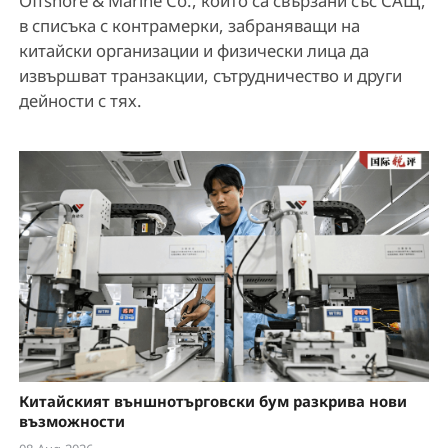
Offshore & Marine Co., които са свързани със САЩ,
в списъка с контрамерки, забраняващи на
китайски организации и физически лица да
извършват транзакции, сътрудничество и други
дейности с тях.
Китайският външнотърговски бум разкрива нови
възможности