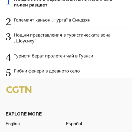
1
пълен разцвет
2
Големият каньон „Нурга“ в Синдзян
3
Нощни представления в туристическата зона
„Шоусиху“
4
Туристи берат пролетен чай в Гуанси
5
Рибни фенери в древното село
EXPLORE MORE
English
Español