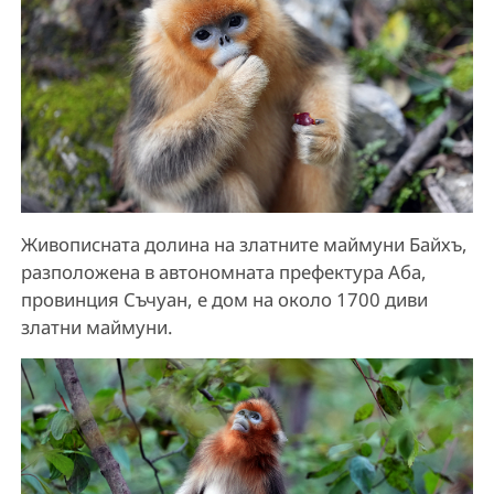
Живописната долина на златните маймуни Байхъ,
разположена в автономната префектура Аба,
провинция Съчуан, е дом на около 1700 диви
златни маймуни.