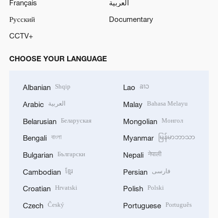
Français
العربية
Русский
Documentary
CCTV+
CHOOSE YOUR LANGUAGE
Shqip
ລາວ
Albanian
Lao
العربية
Bahasa Melayu
Arabic
Malay
Беларуская
Монгол
Belarusian
Mongolian
বাংলা
မြန်မာဘာသာ
Bengali
Myanmar
Български
नेपाली
Bulgarian
Nepali
ខ្មែរ
فارسی
Cambodian
Persian
Hrvatski
Polski
Croatian
Polish
Český
Português
Czech
Portuguese