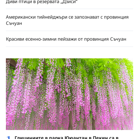
Диви птици в резервата „Дзиси“
Американски тийнейджъри се запознават с провинция
Съчуан
Красиви есенно-зимни пейзажи от провинция Съчуан
Глициниите в парка Ююантан в Пекин са в