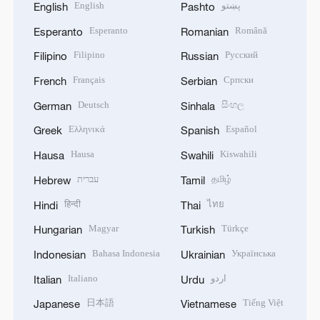
English
پښتو
English
Pashto
Esperanto
Română
Esperanto
Romanian
Filipino
Русский
Filipino
Russian
Français
Српски
French
Serbian
Deutsch
සිංහල
German
Sinhala
Ελληνικά
Español
Greek
Spanish
Hausa
Kiswahili
Hausa
Swahili
עברית
தமிழ்
Hebrew
Tamil
हिन्दी
ไทย
Hindi
Thai
Magyar
Türkçe
Hungarian
Turkish
Bahasa Indonesia
Українська
Indonesian
Ukrainian
Italiano
اردو
Italian
Urdu
日本語
Tiếng Việt
Japanese
Vietnamese