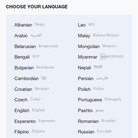
CHOOSE YOUR LANGUAGE
Shqip
ລາວ
Albanian
Lao
العربية
Bahasa Melayu
Arabic
Malay
Беларуская
Монгол
Belarusian
Mongolian
বাংলা
မြန်မာဘာသာ
Bengali
Myanmar
Български
नेपाली
Bulgarian
Nepali
ខ្មែរ
فارسی
Cambodian
Persian
Hrvatski
Polski
Croatian
Polish
Český
Português
Czech
Portuguese
English
پښتو
English
Pashto
Esperanto
Română
Esperanto
Romanian
Filipino
Русский
Filipino
Russian