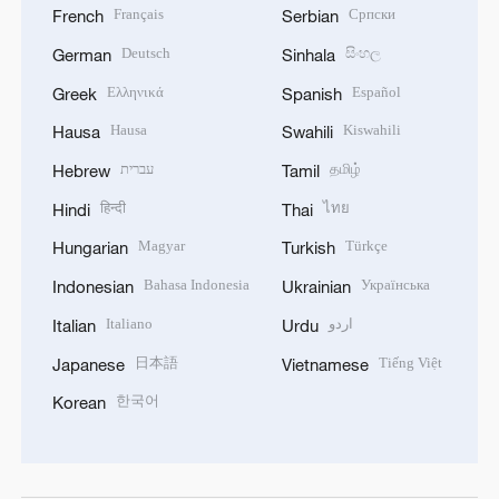
Français
Српски
French
Serbian
Deutsch
සිංහල
German
Sinhala
Ελληνικά
Español
Greek
Spanish
Hausa
Kiswahili
Hausa
Swahili
עברית
தமிழ்
Hebrew
Tamil
हिन्दी
ไทย
Hindi
Thai
Magyar
Türkçe
Hungarian
Turkish
Bahasa Indonesia
Українська
Indonesian
Ukrainian
Italiano
اردو
Italian
Urdu
日本語
Tiếng Việt
Japanese
Vietnamese
한국어
Korean