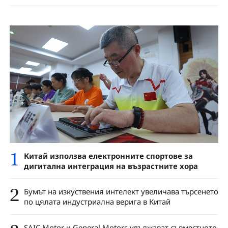
1
Китай използва електронните спортове за
дигитална интеграция на възрастните хора
2
Бумът на изкуствения интелект увеличава търсенето
по цялата индустриална верига в Китай
SAIC Motor и General Motors удължават съвместното