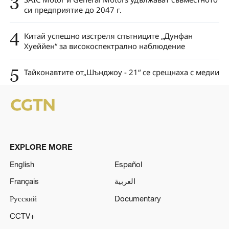
3
си предприятие до 2047 г.
4
Китай успешно изстреля спътниците „Дунфан
Хуеййен“ за високоспектрално наблюдение
5
Тайкoнавтите от„Шънджоу - 21“ се срещнаха с медии
EXPLORE MORE
English
Español
Français
العربية
Русский
Documentary
CCTV+