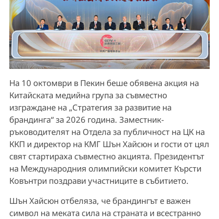
На 10 октомври в Пекин беше обявена акция на
Китайската медийна група за съвместно
изграждане на „Стратегия за развитие на
брандинга“ за 2026 година. Заместник-
ръководителят на Отдела за публичност на ЦК на
ККП и директор на КМГ Шън Хайсюн и гости от цял
свят стартираха съвместно акцията. Президентът
на Международния олимпийски комитет Кърсти
Ковънтри поздрави участниците в събитието.
Шън Хайсюн отбеляза, че брандингът е важен
символ на меката сила на страната и всестранно