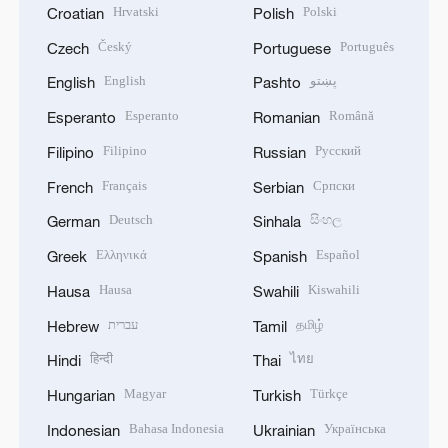
Hrvatski
Polski
Croatian
Polish
Český
Português
Czech
Portuguese
English
پښتو
English
Pashto
Esperanto
Română
Esperanto
Romanian
Filipino
Русский
Filipino
Russian
Français
Српски
French
Serbian
Deutsch
සිංහල
German
Sinhala
Ελληνικά
Español
Greek
Spanish
Hausa
Kiswahili
Hausa
Swahili
עברית
தமிழ்
Hebrew
Tamil
हिन्दी
ไทย
Hindi
Thai
Magyar
Türkçe
Hungarian
Turkish
Bahasa Indonesia
Українська
Indonesian
Ukrainian