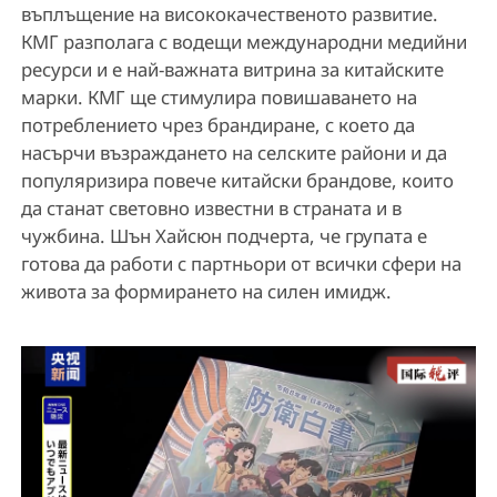
въплъщение на висококачественото развитие.
КМГ разполага с водещи международни медийни
ресурси и е най-важната витрина за китайските
марки. КМГ ще стимулира повишаването на
потреблението чрез брандиране, с което да
насърчи възраждането на селските райони и да
популяризира повече китайски брандове, които
да станат световно известни в страната и в
чужбина. Шън Хайсюн подчерта, че групата е
готова да работи с партньори от всички сфери на
живота за формирането на силен имидж.