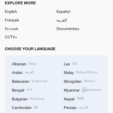
EXPLORE MORE
English
Español
Français
العربية
Русский
Documentary
CCTV+
CHOOSE YOUR LANGUAGE
Shqip
ລາວ
Albanian
Lao
العربية
Bahasa Melayu
Arabic
Malay
Беларуская
Монгол
Belarusian
Mongolian
বাংলা
မြန်မာဘာသာ
Bengali
Myanmar
Български
नेपाली
Bulgarian
Nepali
ខ្មែរ
فارسی
Cambodian
Persian