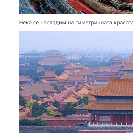
Нека се насладим на симетричната красота