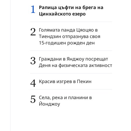
1
Рапица цъфти на брега на
Цинхайското езеро
2
Голямата панда Цяоцяо в
Тиендзин отпразнува своя
15‑годишен рожден ден
3
Граждани в Янджоу посрещат
Деня на физическата активност
4
Красив изгрев в Пекин
5
Села, река и планини в
Йонджоу