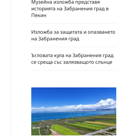
Музейна изложба представя
историята на Забранения град в
Пекин
Изложба за защитата и опазването
на Забранения град
Ъгловата кула на Забранения град
се среща със залязващото слънце