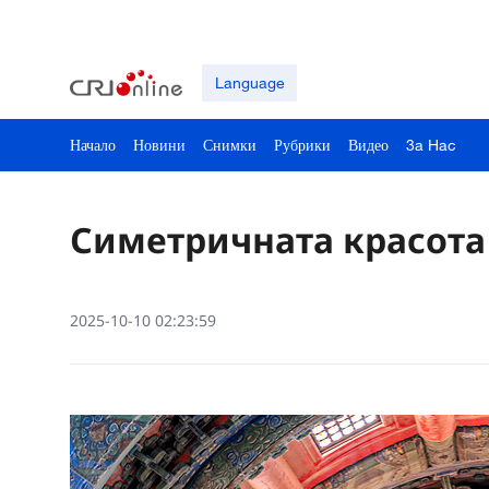
Language
Начало
Новини
Снимки
Рубрики
Видео
3a Hac
Симетричната красота
2025-10-10 02:23:59