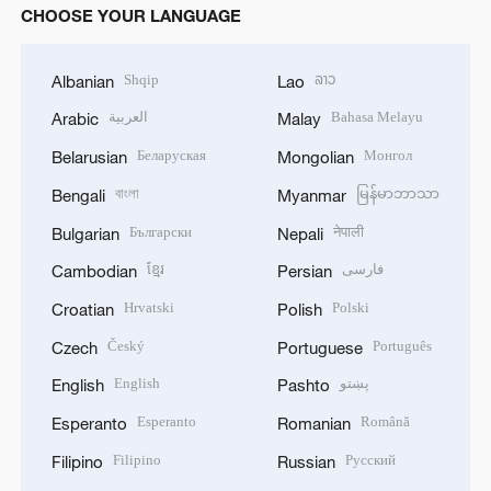
CHOOSE YOUR LANGUAGE
Shqip
ລາວ
Albanian
Lao
العربية
Bahasa Melayu
Arabic
Malay
Беларуская
Монгол
Belarusian
Mongolian
বাংলা
မြန်မာဘာသာ
Bengali
Myanmar
Български
नेपाली
Bulgarian
Nepali
ខ្មែរ
فارسی
Cambodian
Persian
Hrvatski
Polski
Croatian
Polish
Český
Português
Czech
Portuguese
English
پښتو
English
Pashto
Esperanto
Română
Esperanto
Romanian
Filipino
Русский
Filipino
Russian