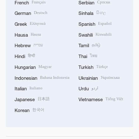
Français
Српски
French
Serbian
Deutsch
සිංහල
German
Sinhala
Ελληνικά
Español
Greek
Spanish
Hausa
Kiswahili
Hausa
Swahili
עברית
தமிழ்
Hebrew
Tamil
हिन्दी
ไทย
Hindi
Thai
Magyar
Türkçe
Hungarian
Turkish
Bahasa Indonesia
Українська
Indonesian
Ukrainian
Italiano
اردو
Italian
Urdu
日本語
Tiếng Việt
Japanese
Vietnamese
한국어
Korean