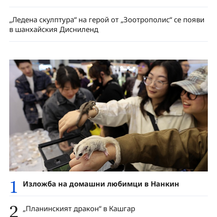
„Ледена скулптура“ на герой от „Зоотрополис“ се появи
в шанхайския Дисниленд
1
Изложба на домашни любимци в Нанкин
2
„Планинският дракон“ в Кашгар