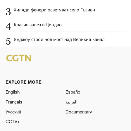
3
Хиляди фенери осветяват село Гъсиен
4
Красив залез в Циндао
5
Янджоу строи нов мост над Великия канал
EXPLORE MORE
English
Español
Français
العربية
Русский
Documentary
CCTV+