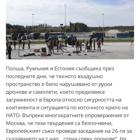
Полша, Румъния и Естония съобщиха през
последните дни, че тяхното въздушно
пространство е било нарушавано от руски
дронове и самолети, което предизвика
загриженост в Европа относно сигурността на
континента и ситуацията по източното крило на
НАТО. Въпреки многократните опровержения от
Москва, че тези твърдения са безпочвени,
Европейският съюз проведе заседание на 26-ти за
създаването на т.нар. „стена среку дронове“. На