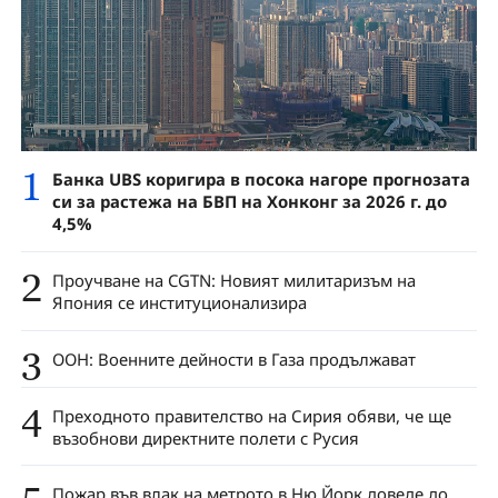
1
Банка UBS коригира в посока нагоре прогнозата
си за растежа на БВП на Хонконг за 2026 г. до
4,5%
2
Проучване на CGTN: Новият милитаризъм на
Япония се институционализира
3
ООН: Военните дейности в Газа продължават
4
Преходното правителство на Сирия обяви, че ще
възобнови директните полети с Русия
Пожар във влак на метрото в Ню Йорк доведе до