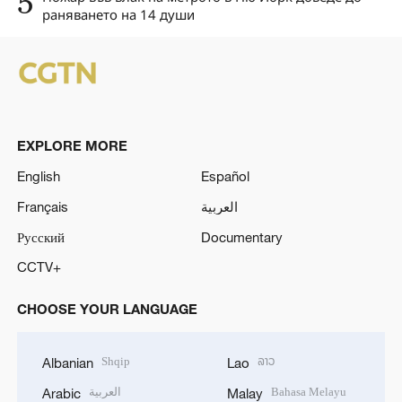
5
раняването на 14 души
EXPLORE MORE
English
Español
Français
العربية
Русский
Documentary
CCTV+
CHOOSE YOUR LANGUAGE
Shqip
ລາວ
Albanian
Lao
العربية
Bahasa Melayu
Arabic
Malay