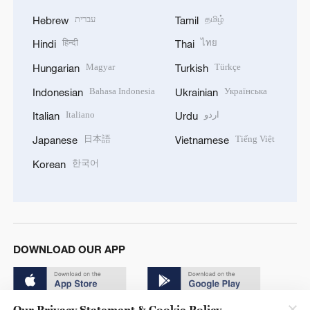
עברית
தமிழ்
Hebrew
Tamil
हिन्दी
ไทย
Hindi
Thai
Magyar
Türkçe
Hungarian
Turkish
Bahasa Indonesia
Українська
Indonesian
Ukrainian
Italiano
اردو
Italian
Urdu
日本語
Tiếng Việt
Japanese
Vietnamese
한국어
Korean
DOWNLOAD OUR APP
Our Privacy Statement & Cookie Policy