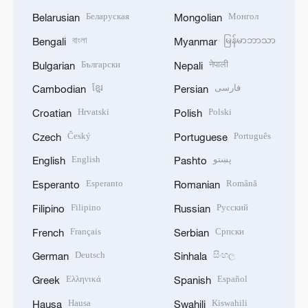
Беларуская
Монгол
Belarusian
Mongolian
বাংলা
မြန်မာဘာသာ
Bengali
Myanmar
Български
नेपाली
Bulgarian
Nepali
ខ្មែរ
فارسی
Cambodian
Persian
Hrvatski
Polski
Croatian
Polish
Český
Português
Czech
Portuguese
English
پښتو
English
Pashto
Esperanto
Română
Esperanto
Romanian
Filipino
Русский
Filipino
Russian
Français
Српски
French
Serbian
Deutsch
සිංහල
German
Sinhala
Ελληνικά
Español
Greek
Spanish
Hausa
Kiswahili
Hausa
Swahili