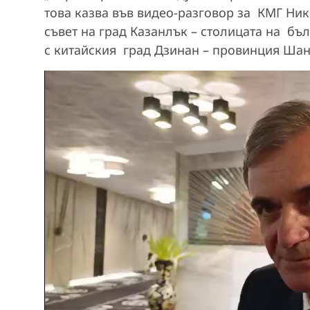
това казва във видео-разговор за КМГ Ни
съвет на град Казанлък – столицата на бъ
с китайския град Дзинан – провинция Шан