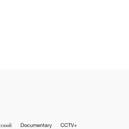
сский
Documentary
CCTV+