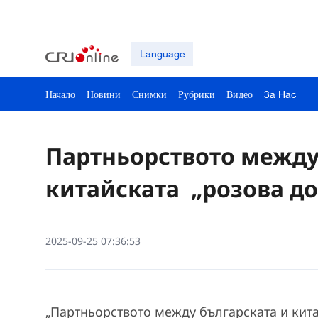
Language
Начало
Новини
Снимки
Рубрики
Видео
3a Hac
Партньорството между
китайската „розова д
2025-09-25 07:36:53
„Партньорството между българската и кит