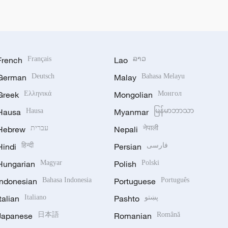
French
Français
Lao
ລາວ
German
Deutsch
Malay
Bahasa Melayu
Greek
Ελληνικά
Mongolian
Монгол
Hausa
Hausa
Myanmar
မြန်မာဘာသာ
Hebrew
עברית
Nepali
नेपाली
Hindi
हिन्दी
Persian
فارسی
Hungarian
Magyar
Polish
Polski
Indonesian
Bahasa Indonesia
Portuguese
Português
Italian
Italiano
Pashto
پښتو
Japanese
日本語
Romanian
Română