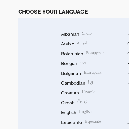
CHOOSE YOUR LANGUAGE
Albanian
Shqip
Arabic
العربية
Belarusian
Беларуская
Bengali
বাংলা
Bulgarian
Български
Cambodian
ខ្មែរ
Croatian
Hrvatski
Czech
Český
English
English
Esperanto
Esperanto