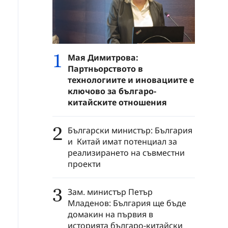
1
Мая Димитрова:
Партньорството в
технологиите и иновациите е
ключово за българо-
китайските отношения
2
Български министър: България
и Китай имат потенциал за
реализирането на съвместни
проекти
3
Зам. министър Петър
Младенов: България ще бъде
домакин на първия в
историята българо-китайски