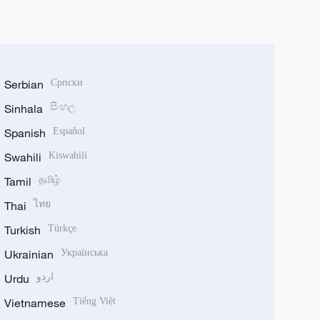
Serbian
Српски
Sinhala
සිංහල
Spanish
Español
Swahili
Kiswahili
Tamil
தமிழ்
Thai
ไทย
Turkish
Türkçe
Ukrainian
Українська
Urdu
اردو
Vietnamese
Tiếng Việt