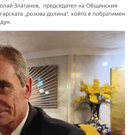
колай Златанов, председател на Общинския
лгарската „розова долина”, който е побратимен
дун.