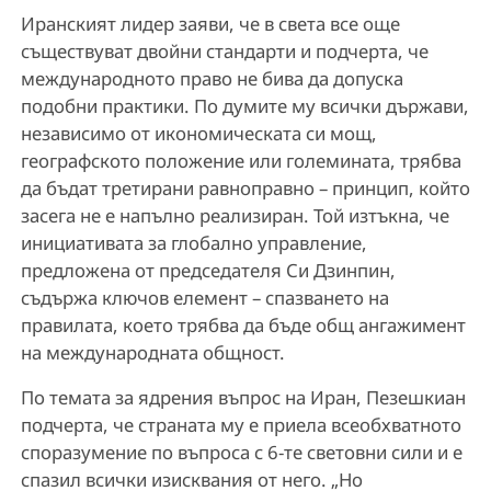
Иранският лидер заяви, че в света все още
съществуват двойни стандарти и подчерта, че
международното право не бива да допуска
подобни практики. По думите му всички държави,
независимо от икономическата си мощ,
географското положение или големината, трябва
да бъдат третирани равноправно – принцип, който
засега не е напълно реализиран. Той изтъкна, че
инициативата за глобално управление,
предложена от председателя Си Дзинпин,
съдържа ключов елемент – спазването на
правилата, което трябва да бъде общ ангажимент
на международната общност.
По темата за ядрения въпрос на Иран, Пезешкиан
подчерта, че страната му е приела всеобхватното
споразумение по въпроса с 6-те световни сили и е
спазил всички изисквания от него. „Но