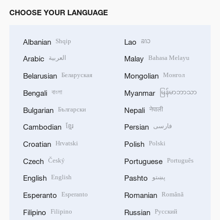
CHOOSE YOUR LANGUAGE
Shqip
ລາວ
Albanian
Lao
العربية
Bahasa Melayu
Arabic
Malay
Беларуская
Монгол
Belarusian
Mongolian
বাংলা
မြန်မာဘာသာ
Bengali
Myanmar
Български
नेपाली
Bulgarian
Nepali
ខ្មែរ
فارسی
Cambodian
Persian
Hrvatski
Polski
Croatian
Polish
Český
Português
Czech
Portuguese
English
پښتو
English
Pashto
Esperanto
Română
Esperanto
Romanian
Filipino
Русский
Filipino
Russian