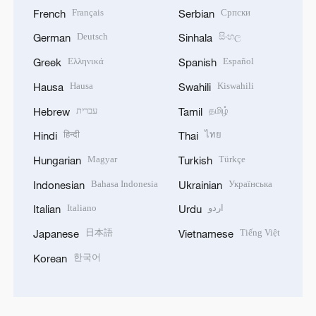
Français
Српски
French
Serbian
Deutsch
සිංහල
German
Sinhala
Ελληνικά
Español
Greek
Spanish
Hausa
Kiswahili
Hausa
Swahili
עברית
தமிழ்
Hebrew
Tamil
हिन्दी
ไทย
Hindi
Thai
Magyar
Türkçe
Hungarian
Turkish
Bahasa Indonesia
Українська
Indonesian
Ukrainian
Italiano
اردو
Italian
Urdu
日本語
Tiếng Việt
Japanese
Vietnamese
한국어
Korean