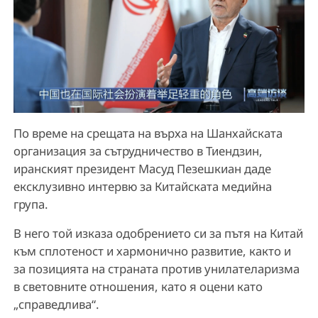
По време на срещата на върха на Шанхайската
организация за сътрудничество в Тиендзин,
иранският президент Масуд Пезешкиан даде
ексклузивно интервю за Китайската медийна
група.
В него той изказа одобрението си за пътя на Китай
към сплотеност и хармонично развитие, както и
за позицията на страната против унилателаризма
в световните отношения, като я оцени като
„справедлива“.