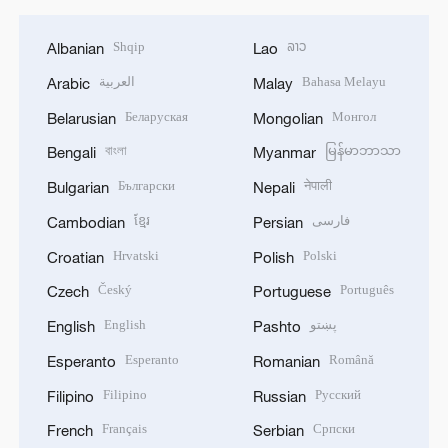
Shqip
ລາວ
Albanian
Lao
العربية
Bahasa Melayu
Arabic
Malay
Беларуская
Монгол
Belarusian
Mongolian
বাংলা
မြန်မာဘာသာ
Bengali
Myanmar
Български
नेपाली
Bulgarian
Nepali
ខ្មែរ
فارسی
Cambodian
Persian
Hrvatski
Polski
Croatian
Polish
Český
Português
Czech
Portuguese
English
پښتو
English
Pashto
Esperanto
Română
Esperanto
Romanian
Filipino
Русский
Filipino
Russian
Français
Српски
French
Serbian