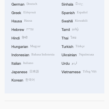
Deutsch
සිංහල
German
Sinhala
Ελληνικά
Español
Greek
Spanish
Hausa
Kiswahili
Hausa
Swahili
עברית
தமிழ்
Hebrew
Tamil
हिन्दी
ไทย
Hindi
Thai
Magyar
Türkçe
Hungarian
Turkish
Bahasa Indonesia
Українська
Indonesian
Ukrainian
Italiano
اردو
Italian
Urdu
日本語
Tiếng Việt
Japanese
Vietnamese
한국어
Korean