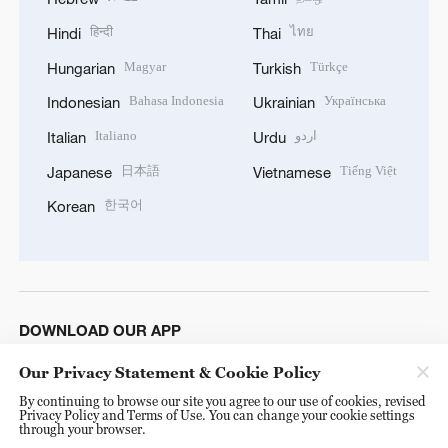
हिन्दी
ไทย
Hindi
Thai
Magyar
Türkçe
Hungarian
Turkish
Bahasa Indonesia
Українська
Indonesian
Ukrainian
Italiano
اردو
Italian
Urdu
日本語
Tiếng Việt
Japanese
Vietnamese
한국어
Korean
DOWNLOAD OUR APP
Our Privacy Statement & Cookie Policy
By continuing to browse our site you agree to our use of cookies, revised
Privacy Policy and Terms of Use. You can change your cookie settings
through your browser.