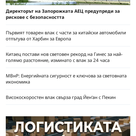
Директорът на Запорожката АЕЦ предупреди за
рискове с безопасността
Първият товарен влак с части за китайски автомобили
отпътува от Харбин за Европа
Китаец постави нов световен рекорд на Гинес за най-
голямо разстояние, изминато с влак за 24 часа
МВнР: Енергийната сигурност е ключова за световната
икономика
Високоскоростен влак свърза град Йен‘ан с Пекин