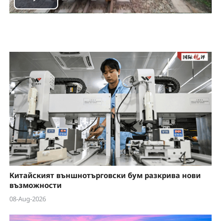
P
l
a
y
V
i
d
e
Китайският външнотърговски бум разкрива нови
o
възможности
08-Aug-2026