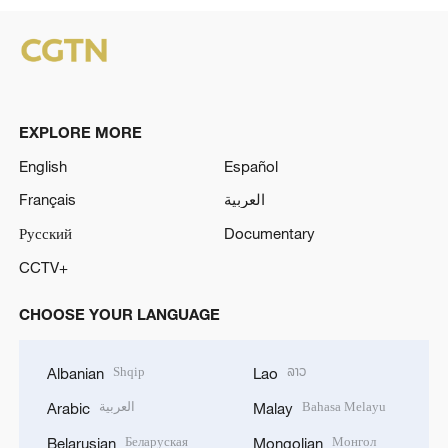
EXPLORE MORE
English
Español
Français
العربية
Русский
Documentary
CCTV+
CHOOSE YOUR LANGUAGE
Shqip
ລາວ
Albanian
Lao
العربية
Bahasa Melayu
Arabic
Malay
Беларуская
Монгол
Belarusian
Mongolian