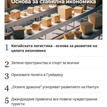
1
Китайската логистика - основа за развитие на
цялата икономика
2
Зелени пространства и спорт за всички
3
Оризовите полета в Гуейджоу
4
„Осемте дракона“ ускоряват развитието на Нантун
5
Джандзядзие привлича все повече чуждестранни
туристи