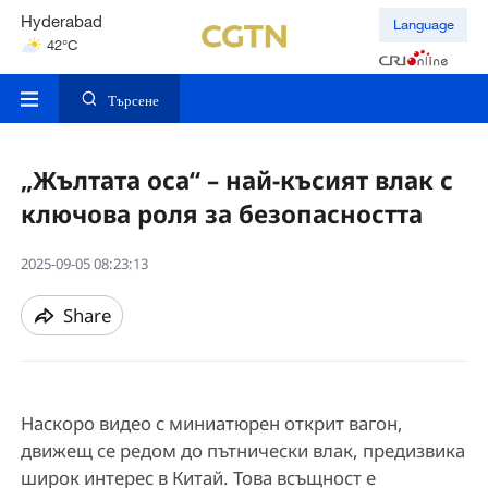
Hyderabad
Language
42°C
Mumbai
31°C
Търсене
„Жълтата оса“ – най-късият влак с
ключова роля за безопасността
2025-09-05 08:23:13
Share
Наскоро видео с миниатюрен открит вагон,
движещ се редом до пътнически влак, предизвика
широк интерес в Китай. Това всъщност е