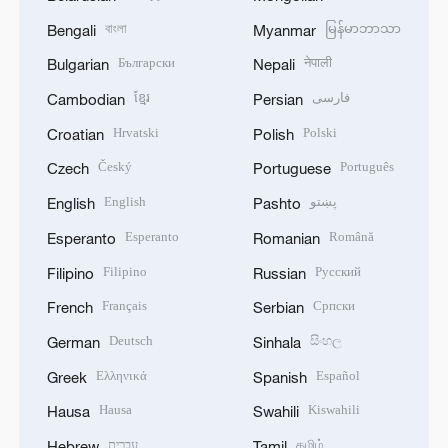
বাংলা
မြန်မာဘာသာ
Bengali
Myanmar
Български
नेपाली
Bulgarian
Nepali
ខ្មែរ
فارسی
Cambodian
Persian
Hrvatski
Polski
Croatian
Polish
Český
Português
Czech
Portuguese
English
پښتو
English
Pashto
Esperanto
Română
Esperanto
Romanian
Filipino
Русский
Filipino
Russian
Français
Српски
French
Serbian
Deutsch
සිංහල
German
Sinhala
Ελληνικά
Español
Greek
Spanish
Hausa
Kiswahili
Hausa
Swahili
עברית
தமிழ்
Hebrew
Tamil