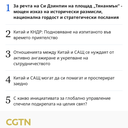
1
За речта на Си Дзинпин на площад „Тянанмън“ -
мощен изказ на исторически размисли,
национална гордост и стратегически послания
2
Китай и КНДР: Подновяване на изпитаното във
времето приятелство
3
Отношенията между Китай и САЩ се нуждаят от
активно ангажиране и укрепване на
сътрудничеството
4
Китай и САЩ могат да си помагат и просперират
заедно
5
С какво инициативата за глобално управление
спечели подкрепата на целия свят?