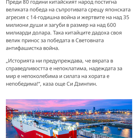
Преди 80 години китайският народ постигна
великата победа на съпротивата срещу японската
агресия с 14-годишна война и жертвите на над 35
милиони души и загуби в размер на над 600
милиарди долара. Така китайците дадоха своя
велик принос за победата в Световната
антифашистка война.
„Историята ни предупреждава, че вярата в
справедливостта е непоклатима, надеждата за
мир е непоколебима и силата на хората е
непобедима!“, каза още Си Дзинпин.