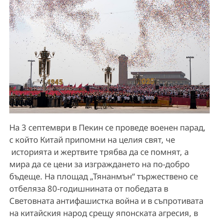
На 3 септември в Пекин се проведе военен парад,
с който Китай припомни на целия свят, че
историята и жертвите трябва да се помнят, а
мира да се цени за изграждането на по-добро
бъдеще. На площад „Тянанмън“ тържествено се
отбеляза 80-годишнината от победата в
Световната антифашистка война и в съпротивата
на китайския народ срещу японската агресия, в