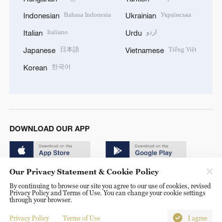
Bahasa Indonesia
Українська
Indonesian
Ukrainian
Italiano
اردو
Italian
Urdu
日本語
Tiếng Việt
Japanese
Vietnamese
한국어
Korean
DOWNLOAD OUR APP
Our Privacy Statement & Cookie Policy
By continuing to browse our site you agree to our use of cookies, revised
Privacy Policy and Terms of Use. You can change your cookie settings
through your browser.
© China Radio International.CRI. All Rights Reserved. 16A
Shijingshan Road, Beijing, China. 100040
Privacy Policy
Terms of Use
I agree