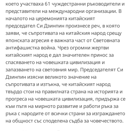
което участваха 61 чуждестранни ръководители и
представители на международни организации. В
началото на церемонията китайският
председател Си Дзинпин произнесе реч, в която
заяви, че съпротивата на китайския народ срещу
японската агресия е важната част от Световната
антифашистка война. Чрез огромни жертви
китайският народ е дал значителен принос за
спасяването на човешката цивилизация и
запазването на световния мир. Председателят Си
Дзинпин изясни великото значение на
съпротивата и изтъкна, че китайският народ
твърдо стои на правилната страна на историята и
прогреса на човешката цивилизация, придържа се
към пътя на мирното развитие и работи ръка за
ръка с народите от всички страни за изграждането
на общност със споделена съдба за човечеството.