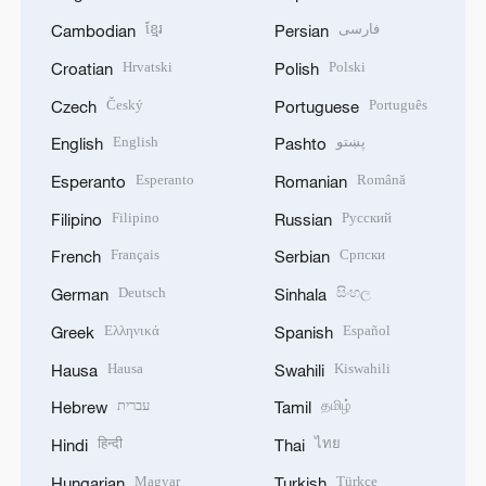
ខ្មែរ
فارسی
Cambodian
Persian
Hrvatski
Polski
Croatian
Polish
Český
Português
Czech
Portuguese
English
پښتو
English
Pashto
Esperanto
Română
Esperanto
Romanian
Filipino
Русский
Filipino
Russian
Français
Српски
French
Serbian
Deutsch
සිංහල
German
Sinhala
Ελληνικά
Español
Greek
Spanish
Hausa
Kiswahili
Hausa
Swahili
עברית
தமிழ்
Hebrew
Tamil
हिन्दी
ไทย
Hindi
Thai
Magyar
Türkçe
Hungarian
Turkish