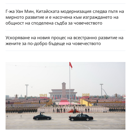
Г-жа Уан Мин, Китайската модернизация следва пътя на
мирното развитие и е насочена към изграждането на
общност на споделена съдба за човечеството
Ускоряване на новия процес на всестранно развитие на
жените за по-добро бъдеще на човечеството