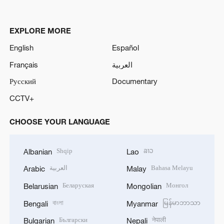
EXPLORE MORE
English
Español
Français
العربية
Русский
Documentary
CCTV+
CHOOSE YOUR LANGUAGE
Shqip
ລາວ
Albanian
Lao
العربية
Bahasa Melayu
Arabic
Malay
Беларуская
Монгол
Belarusian
Mongolian
বাংলা
မြန်မာဘာသာ
Bengali
Myanmar
Български
नेपाली
Bulgarian
Nepali