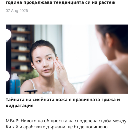
година продължава тенденцията си на растеж
07-Aug-2026
Тайната на сияйната кожа е правилната грижа и
хидратация
МВнР: Нивото на общността на споделена съдба между
Китай и арабските държави ще бъде повишено