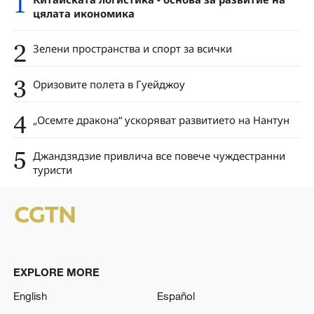
1
цялата икономика
2
Зелени пространства и спорт за всички
3
Оризовите полета в Гуейджоу
4
„Осемте дракона“ ускоряват развитието на Нантун
5
Джандзядзие привлича все повече чуждестранни
туристи
EXPLORE MORE
English
Español