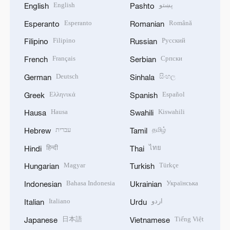
English
پښتو
English
Pashto
Esperanto
Română
Esperanto
Romanian
Filipino
Русский
Filipino
Russian
Français
Српски
French
Serbian
Deutsch
සිංහල
German
Sinhala
Ελληνικά
Español
Greek
Spanish
Hausa
Kiswahili
Hausa
Swahili
עברית
தமிழ்
Hebrew
Tamil
हिन्दी
ไทย
Hindi
Thai
Magyar
Türkçe
Hungarian
Turkish
Bahasa Indonesia
Українська
Indonesian
Ukrainian
Italiano
اردو
Italian
Urdu
日本語
Tiếng Việt
Japanese
Vietnamese