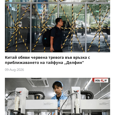
e
o
Китай обяви червена тревога във връзка с
приближаването на тайфуна „Делфин“
09-Aug-2026