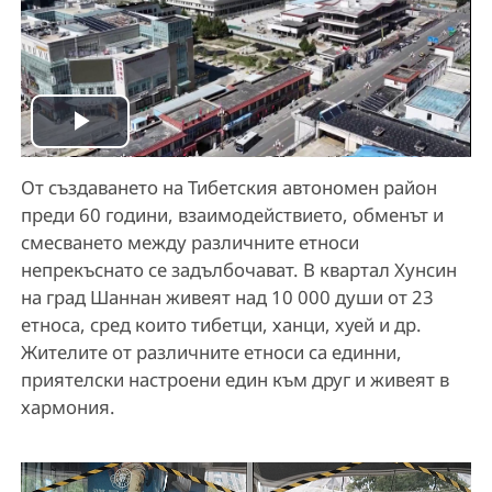
P
От създаването на Тибетския автономен район
l
преди 60 години, взаимодействието, обменът и
a
смесването между различните етноси
непрекъснато се задълбочават. В квартал Хунсин
y
на град Шаннан живеят над 10 000 души от 23
етноса, сред които тибетци, ханци, хуей и др.
V
Жителите от различните етноси са единни,
приятелски настроени един към друг и живеят в
i
хармония.
d