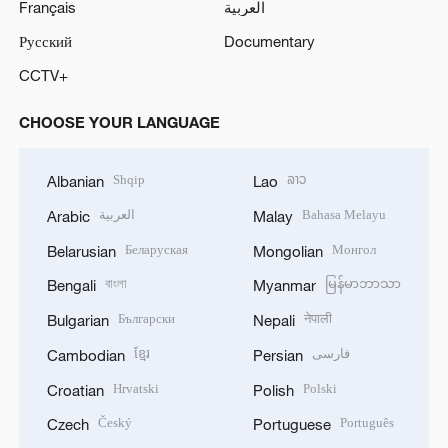
Français
العربية
Русский
Documentary
CCTV+
CHOOSE YOUR LANGUAGE
Shqip
ລາວ
Albanian
Lao
العربية
Bahasa Melayu
Arabic
Malay
Беларуская
Монгол
Belarusian
Mongolian
বাংলা
မြန်မာဘာသာ
Bengali
Myanmar
Български
नेपाली
Bulgarian
Nepali
ខ្មែរ
فارسی
Cambodian
Persian
Hrvatski
Polski
Croatian
Polish
Český
Português
Czech
Portuguese