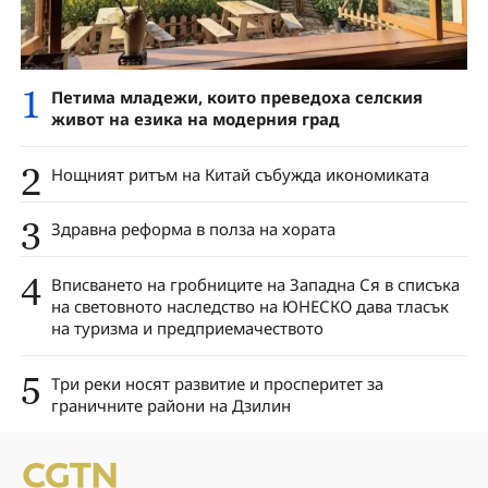
1
Петима младежи, които преведоха селския
живот на езика на модерния град
2
Нощният ритъм на Китай събужда икономиката
3
Здравна реформа в полза на хората
4
Вписването на гробниците на Западна Ся в списъка
на световното наследство на ЮНЕСКО дава тласък
на туризма и предприемачеството
5
Три реки носят развитие и просперитет за
граничните райони на Дзилин