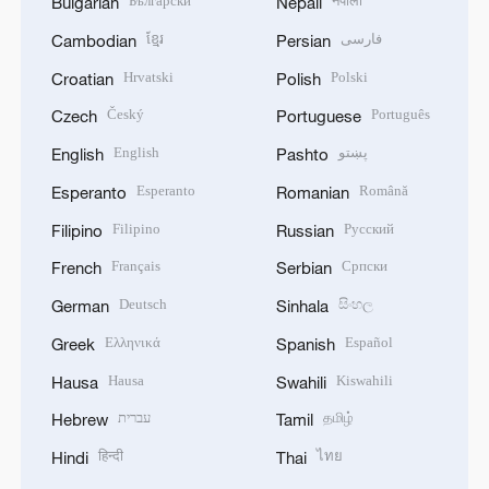
Български
नेपाली
Bulgarian
Nepali
ខ្មែរ
فارسی
Cambodian
Persian
Hrvatski
Polski
Croatian
Polish
Český
Português
Czech
Portuguese
English
پښتو
English
Pashto
Esperanto
Română
Esperanto
Romanian
Filipino
Русский
Filipino
Russian
Français
Српски
French
Serbian
Deutsch
සිංහල
German
Sinhala
Ελληνικά
Español
Greek
Spanish
Hausa
Kiswahili
Hausa
Swahili
עברית
தமிழ்
Hebrew
Tamil
हिन्दी
ไทย
Hindi
Thai