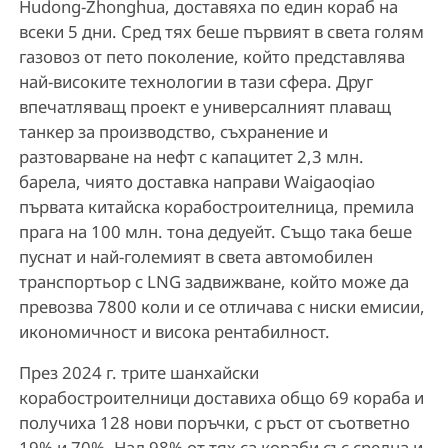
Hudong-Zhonghua, доставяха по един кораб на
всеки 5 дни. Сред тях беше първият в света голям
газовоз от пето поколение, който представлява
най-високите технологии в тази сфера. Друг
впечатляващ проект е универсалният плаващ
танкер за производство, съхранение и
разтоварване на нефт с капацитет 2,3 млн.
барела, чиято доставка направи Waigaoqiao
първата китайска корабостроителница, премила
прага на 100 млн. тона дедуейт. Също така беше
пуснат и най-големият в света автомобилен
транспортьор с LNG задвижване, който може да
превозва 7800 коли и се отличава с ниски емисии,
икономичност и висока рентабилност.
През 2024 г. трите шанхайски
корабостроителници доставиха общо 69 кораба и
получиха 128 нови поръчки, с ръст от съответно
19% и 70%. Над 98% от тях са кораби със средна и