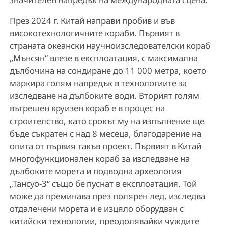
През 2024 г. Китай направи пробив и във
високотехнологичните кораби. Първият в
страната океански научноизследователски кораб
„Мънсян“ влезе в експлоатация, с максимална
дълбочина на сондиране до 11 000 метра, което
маркира голям напредък в технологиите за
изследване на дълбоките води. Вторият голям
вътрешен круизен кораб е в процес на
строителство, като срокът му на изпълнение ще
бъде съкратен с над 8 месеца, благодарение на
опита от първия такъв проект. Първият в Китай
многофункционален кораб за изследване на
дълбоките морета и подводна археология
„Тансуо-3“ също бе пуснат в експлоатация. Той
може да преминава през полярен лед, изследва
отдалечени морета и е изцяло оборудван с
китайски технологии, преодолявайки чуждите