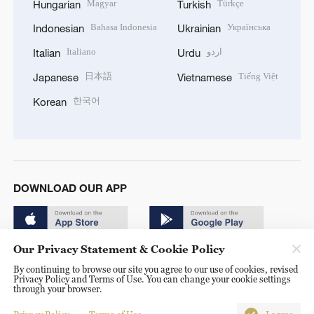
Magyar
Türkçe
Hungarian
Turkish
Bahasa Indonesia
Українська
Indonesian
Ukrainian
Italiano
اردو
Italian
Urdu
日本語
Tiếng Việt
Japanese
Vietnamese
한국어
Korean
DOWNLOAD OUR APP
Our Privacy Statement & Cookie Policy
By continuing to browse our site you agree to our use of cookies, revised
Privacy Policy and Terms of Use. You can change your cookie settings
through your browser.
© China Radio International.CRI. All Rights Reserved. 16A
Shijingshan Road, Beijing, China. 100040