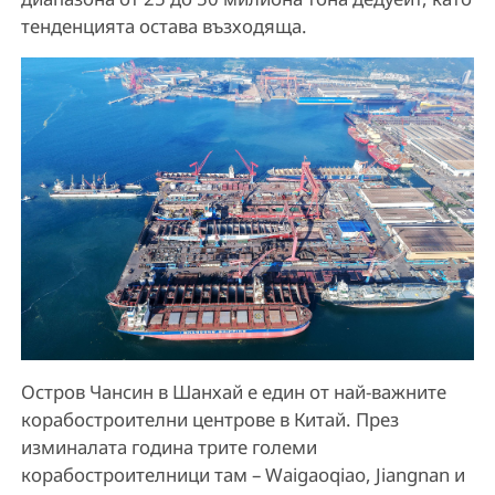
тенденцията остава възходяща.
Остров Чансин в Шанхай е един от най-важните
корабостроителни центрове в Китай. През
изминалата година трите големи
корабостроителници там – Waigaoqiao, Jiangnan и