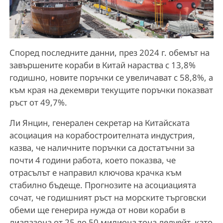
Според последните данни, през 2024 г. обемът на
завършените кораби в Китай нараства с 13,8%
годишно, новите поръчки се увеличават с 58,8%, а
към края на декември текущите поръчки показват
ръст от 49,7%.
Ли Янцин, генерален секретар на Китайската
асоциация на корабостроителната индустрия,
казва, че наличните поръчки са достатъчни за
почти 4 години работа, което показва, че
отрасълът е направил ключова крачка към
стабилно бъдеще. Прогнозите на асоциацията
сочат, че годишният ръст на морските търговски
обеми ще генерира нужда от нови кораби в
диапазона от 25 до 50 милиона тона дедуейт, като