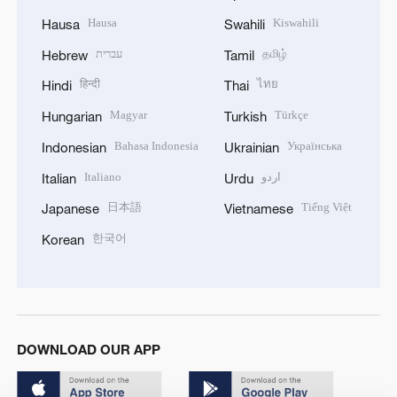
Hausa
Kiswahili
Hausa
Swahili
עברית
தமிழ்
Hebrew
Tamil
हिन्दी
ไทย
Hindi
Thai
Magyar
Türkçe
Hungarian
Turkish
Bahasa Indonesia
Українська
Indonesian
Ukrainian
Italiano
اردو
Italian
Urdu
日本語
Tiếng Việt
Japanese
Vietnamese
한국어
Korean
DOWNLOAD OUR APP