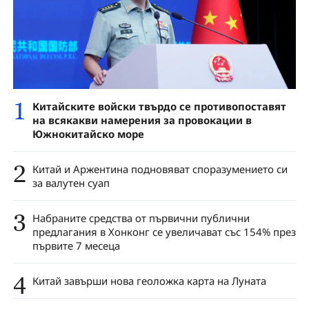
1
Китайските войски твърдо се противопоставят
на всякакви намерения за провокации в
Южнокитайско море
2
Китай и Аржентина подновяват споразумението си
за валутен суап
3
Набраните средства от първични публични
предлагания в Хонконг се увеличават със 154% през
първите 7 месеца
4
Китай завърши нова геоложка карта на Луната