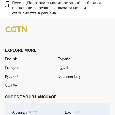
5
Пекин: „Повторната милитаризация“ на Япония
представлява реална заплаха за мира и
стабилността в региона
EXPLORE MORE
English
Español
Français
العربية
Русский
Documentary
CCTV+
CHOOSE YOUR LANGUAGE
Shqip
ລາວ
Albanian
Lao