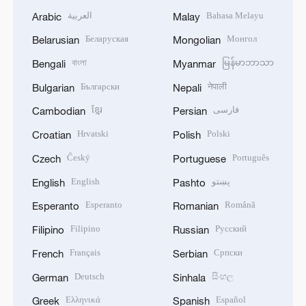
العربية
Bahasa Melayu
Arabic
Malay
Беларуская
Монгол
Belarusian
Mongolian
বাংলা
မြန်မာဘာသာ
Bengali
Myanmar
Български
नेपाली
Bulgarian
Nepali
ខ្មែរ
فارسی
Cambodian
Persian
Hrvatski
Polski
Croatian
Polish
Český
Português
Czech
Portuguese
English
پښتو
English
Pashto
Esperanto
Română
Esperanto
Romanian
Filipino
Русский
Filipino
Russian
Français
Српски
French
Serbian
Deutsch
සිංහල
German
Sinhala
Ελληνικά
Español
Greek
Spanish