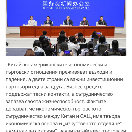
„Китайско-американските икономически и
търговски отношения преживяват възходи и
падения, а двете страни са важни инвестиционни
партньори една за друга. Бизнес средите
поддържат тесни контакти, а сътрудничество
запазва своята жизнеспособност. Фактите
доказват, че икономическо-търговското
сътрудничество между Китай и САЩ има твърда
икономическа основа и „изкуственото отделяне“
няма как да се случи“, заяви китайският търговски