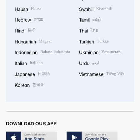
Hausa
Kiswahili
Hausa
Swahili
עברית
தமிழ்
Hebrew
Tamil
हिन्दी
ไทย
Hindi
Thai
Magyar
Türkçe
Hungarian
Turkish
Bahasa Indonesia
Українська
Indonesian
Ukrainian
Italiano
اردو
Italian
Urdu
日本語
Tiếng Việt
Japanese
Vietnamese
한국어
Korean
DOWNLOAD OUR APP