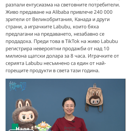
разпали ентусиазма на световните потребители.
Живо предаване на Аlibaba привлече 240 000
зрители от Великобритания, Канада и други
страни, а играчките Labubu, които бяха
предлагани на предаването, незабавно се
продадоха. Преди това в TikTok на живо Labubu
регистрира невероятни продажби от над 10
милиона щатски долара за 8 часа. Играчките от
серията Labubu несъмнено са един от най-
горещите продукти в света тази година.