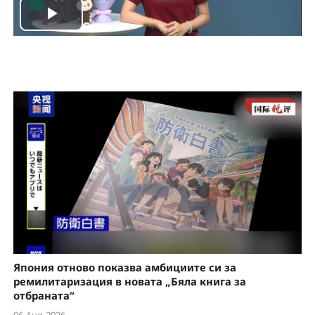
P
l
a
y
V
i
d
e
Япония отново показва амбициите си за
o
ремилитаризация в новата „Бяла книга за
отбраната“