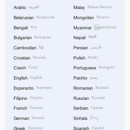
العربية
Bahasa Melayu
Arabic
Malay
Беларуская
Монгол
Belarusian
Mongolian
বাংলা
မြန်မာဘာသာ
Bengali
Myanmar
Български
नेपाली
Bulgarian
Nepali
ខ្មែរ
فارسی
Cambodian
Persian
Hrvatski
Polski
Croatian
Polish
Český
Português
Czech
Portuguese
English
پښتو
English
Pashto
Esperanto
Română
Esperanto
Romanian
Filipino
Русский
Filipino
Russian
Français
Српски
French
Serbian
Deutsch
සිංහල
German
Sinhala
Ελληνικά
Español
Greek
Spanish