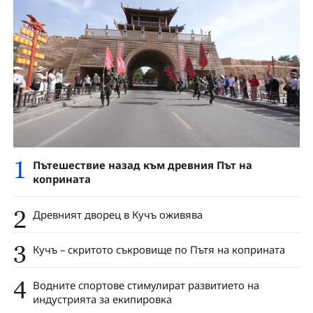
1
Пътешествие назад към древния Път на
коприната
2
Древният дворец в Кучъ оживява
3
Кучъ – скритото съкровище по Пътя на коприната
4
Водните спортове стимулират развитието на
индустрията за екипировка