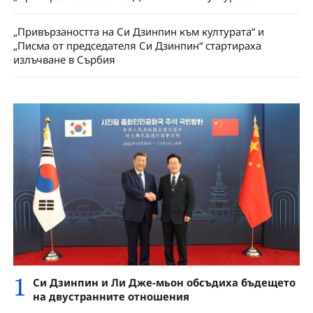
„Привързаността на Си Дзинпин към културата“ и
„Писма от председателя Си Дзинпин“ стартираха
излъчване в Сърбия
1
Си Дзинпин и Ли Дже-мьон обсъдиха бъдещето
на двустранните отношения