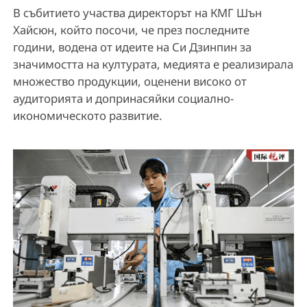
В събитието участва директорът на КМГ Шън
Хайсюн, който посочи, че през последните
години, водена от идеите на Си Дзинпин за
значимостта на културата, медията е реализирала
множество продукции, оценени високо от
аудиторията и допринасяйки социално-
икономическото развитие.