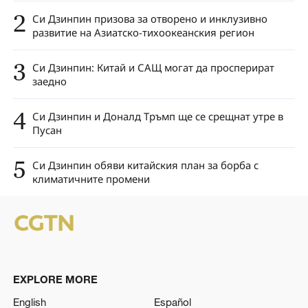
2
Си Дзинпин призова за отворено и инклузивно
развитие на Азиатско-тихоокеанския регион
3
Си Дзинпин: Китай и САЩ могат да просперират
заедно
4
Си Дзинпин и Доналд Тръмп ще се срещнат утре в
Пусан
5
Си Дзинпин обяви китайския план за борба с
климатичните промени
EXPLORE MORE
English
Español