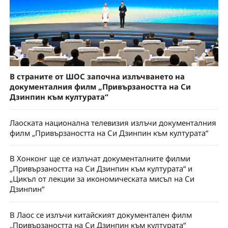
В страните от ШОС започна излъчването на
документалния филм „Привързаността на Си
Дзинпин към културата“
Лаоската национална телевизия излъчи документалния
филм „Привързаността на Си Дзинпин към културата“
В Хонконг ще се излъчат документалните филми
„Привързаността на Си Дзинпин към културата“ и
„Цикъл от лекции за икономическата мисъл на Си
Дзинпин“
В Лаос се излъчи китайският документален филм
„Привързаността на Си Дзинпин към културата“