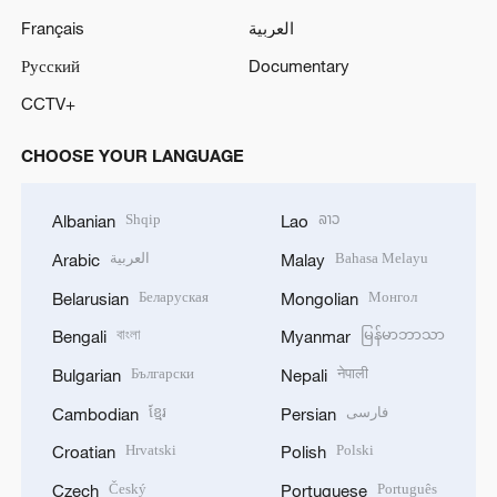
Français
العربية
Русский
Documentary
CCTV+
CHOOSE YOUR LANGUAGE
Shqip
ລາວ
Albanian
Lao
العربية
Bahasa Melayu
Arabic
Malay
Беларуская
Монгол
Belarusian
Mongolian
বাংলা
မြန်မာဘာသာ
Bengali
Myanmar
Български
नेपाली
Bulgarian
Nepali
ខ្មែរ
فارسی
Cambodian
Persian
Hrvatski
Polski
Croatian
Polish
Český
Português
Czech
Portuguese