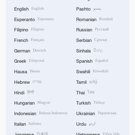
English
پښتو
English
Pashto
Esperanto
Română
Esperanto
Romanian
Filipino
Русский
Filipino
Russian
Français
Српски
French
Serbian
Deutsch
සිංහල
German
Sinhala
Ελληνικά
Español
Greek
Spanish
Hausa
Kiswahili
Hausa
Swahili
עברית
தமிழ்
Hebrew
Tamil
हिन्दी
ไทย
Hindi
Thai
Magyar
Türkçe
Hungarian
Turkish
Bahasa Indonesia
Українська
Indonesian
Ukrainian
Italiano
اردو
Italian
Urdu
日本語
Tiếng Việt
Japanese
Vietnamese