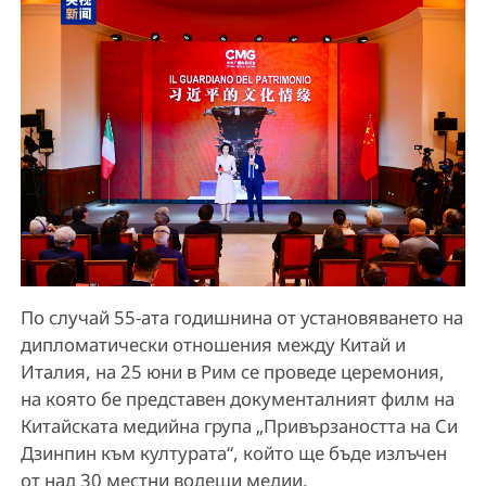
По случай 55-ата годишнина от установяването на
дипломатически отношения между Китай и
Италия, на 25 юни в Рим се проведе церемония,
на която бе представен документалният филм на
Китайската медийна група „Привързаността на Си
Дзинпин към културата“, който ще бъде излъчен
от над 30 местни водещи медии.