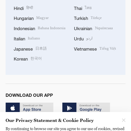
हिन्दी
ไทย
Hindi
Thai
Magyar
Türkçe
Hungarian
Turkish
Bahasa Indonesia
Українська
Indonesian
Ukrainian
Italiano
اردو
Italian
Urdu
日本語
Tiếng Việt
Japanese
Vietnamese
한국어
Korean
DOWNLOAD OUR APP
Our Privacy Statement & Cookie Policy
By continuing to browse our site you agree to our use of cookies, revised