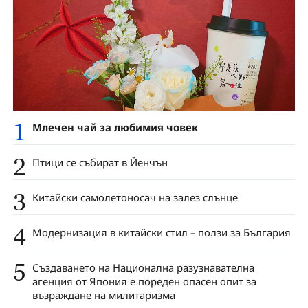
1
Млечен чай за любимия човек
2
Птици се събират в Йенчън
3
Китайски самолетоносач на залез слънце
4
Модернизация в китайски стил – ползи за България
5
Създаването на Национална разузнавателна
агенция от Япония е пореден опасен опит за
възраждане на милитаризма