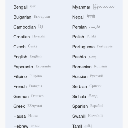
বাংলা
မြန်မာဘာသာ
Bengali
Myanmar
Български
नेपाली
Bulgarian
Nepali
ខ្មែរ
فارسی
Cambodian
Persian
Hrvatski
Polski
Croatian
Polish
Český
Português
Czech
Portuguese
English
پښتو
English
Pashto
Esperanto
Română
Esperanto
Romanian
Filipino
Русский
Filipino
Russian
Français
Српски
French
Serbian
Deutsch
සිංහල
German
Sinhala
Ελληνικά
Español
Greek
Spanish
Hausa
Kiswahili
Hausa
Swahili
עברית
தமிழ்
Hebrew
Tamil