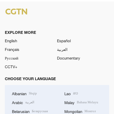
EXPLORE MORE
English
Español
Français
العربية
Русский
Documentary
CCTV+
CHOOSE YOUR LANGUAGE
Shqip
ລາວ
Albanian
Lao
العربية
Bahasa Melayu
Arabic
Malay
Беларуская
Монгол
Belarusian
Mongolian