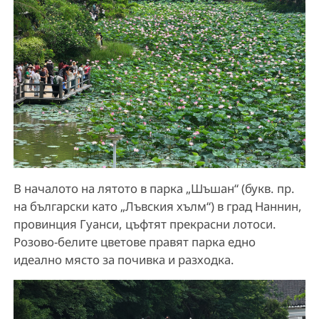
В началото на лятото в парка „Шъшан“ (букв. пр.
на български като „Лъвския хълм“) в град Наннин,
провинция Гуанси, цъфтят прекрасни лотоси.
Розово-белите цветове правят парка едно
идеално място за почивка и разходка.