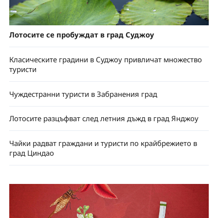
Лотосите се пробуждат в град Суджоу
Класическите градини в Суджоу привличат множество
туристи
Чуждестранни туристи в Забранения град
Лотосите разцъфват след летния дъжд в град Янджоу
Чайки радват граждани и туристи по крайбрежието в
град Циндао