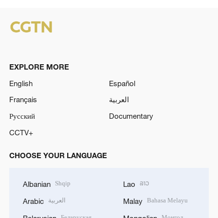
EXPLORE MORE
English
Español
Français
العربية
Русский
Documentary
CCTV+
CHOOSE YOUR LANGUAGE
Shqip
ລາວ
Albanian
Lao
العربية
Bahasa Melayu
Arabic
Malay
Беларуская
Монгол
Belarusian
Mongolian