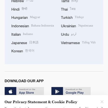
עברית
தமிழ்
Hebrew
Tamil
हिन्दी
ไทย
Hindi
Thai
Magyar
Türkçe
Hungarian
Turkish
Bahasa Indonesia
Українська
Indonesian
Ukrainian
Italiano
اردو
Italian
Urdu
日本語
Tiếng Việt
Japanese
Vietnamese
한국어
Korean
DOWNLOAD OUR APP
Our Privacy Statement & Cookie Policy