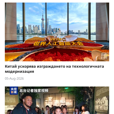
d
e
o
Китай ускорява изграждането на технологичната
модернизация
05-Aug-2026