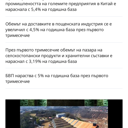
промишлеността на големите предприятия в Китай е
нараснала с 5,4% на годишна база
Обемът на доставките в пощенската индустрия се е
увеличил с 4,5% на годишна база през първото
тримесечие
През първото тримесечие обемът на пазара на
селскостопански продукти и хранителни съставки е
нараснал с 3,19% на годишна база
БВП нараства с 5% на годишна база през първото
тримесечие