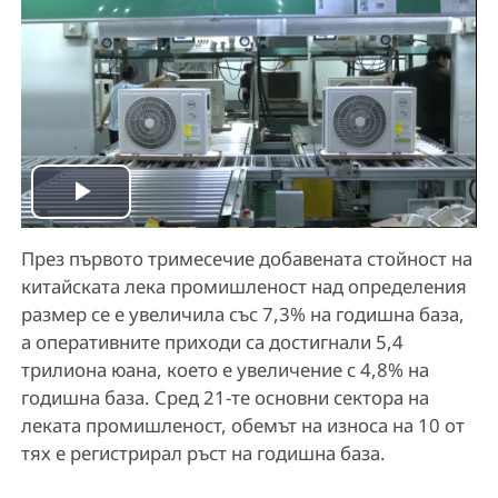
P
През първото тримесечие добавената стойност на
l
китайската лека промишленост над определения
a
размер се е увеличила със 7,3% на годишна база,
а оперативните приходи са достигнали 5,4
y
трилиона юана, което е увеличение с 4,8% на
годишна база. Сред 21-те основни сектора на
V
леката промишленост, обемът на износа на 10 от
тях е регистрирал ръст на годишна база.
i