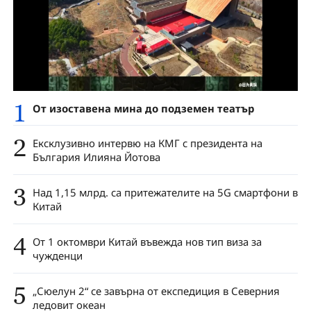
1
От изоставена мина до подземен театър
2
Ексклузивно интервю на КМГ с президента на
България Илияна Йотова
3
Над 1,15 млрд. са притежателите на 5G смартфони в
Китай
4
От 1 октомври Китай въвежда нов тип виза за
чужденци
5
„Сюелун 2“ се завърна от експедиция в Северния
ледовит океан