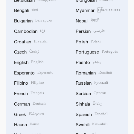
বাংলা
မြန်မာဘာသာ
Bengali
Myanmar
Български
नेपाली
Bulgarian
Nepali
ខ្មែរ
فارسی
Cambodian
Persian
Hrvatski
Polski
Croatian
Polish
Český
Português
Czech
Portuguese
English
پښتو
English
Pashto
Esperanto
Română
Esperanto
Romanian
Filipino
Русский
Filipino
Russian
Français
Српски
French
Serbian
Deutsch
සිංහල
German
Sinhala
Ελληνικά
Español
Greek
Spanish
Hausa
Kiswahili
Hausa
Swahili