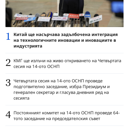
1
Китай ще насърчава задълбочена интеграция
на технологичните иновации и иновациите в
индустрията
2
КМГ ще излъчи на живо откриването на Четвъртата
сесия на 14-ото ОСНП
3
Четвъртата сесия на 14-ото ОСНП проведе
подготвително заседание, избра Президиум и
генерален секретар и гласува дневния ред на
сесията
4
Постоянният комитет на 14-ото ОСНП проведе 64-
тото заседание на председателския съвет