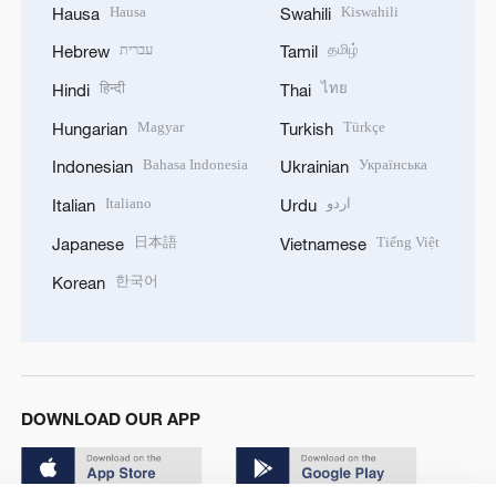
Hausa
Kiswahili
Hausa
Swahili
עברית
தமிழ்
Hebrew
Tamil
हिन्दी
ไทย
Hindi
Thai
Magyar
Türkçe
Hungarian
Turkish
Bahasa Indonesia
Українська
Indonesian
Ukrainian
Italiano
اردو
Italian
Urdu
日本語
Tiếng Việt
Japanese
Vietnamese
한국어
Korean
DOWNLOAD OUR APP