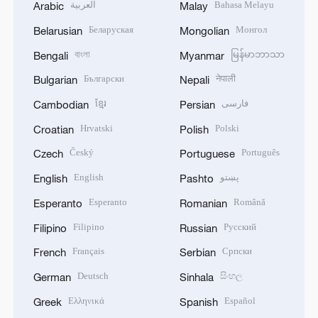
العربية
Bahasa Melayu
Arabic
Malay
Беларуская
Монгол
Belarusian
Mongolian
বাংলা
မြန်မာဘာသာ
Bengali
Myanmar
Български
नेपाली
Bulgarian
Nepali
ខ្មែរ
فارسی
Cambodian
Persian
Hrvatski
Polski
Croatian
Polish
Český
Português
Czech
Portuguese
English
پښتو
English
Pashto
Esperanto
Română
Esperanto
Romanian
Filipino
Русский
Filipino
Russian
Français
Српски
French
Serbian
Deutsch
සිංහල
German
Sinhala
Ελληνικά
Español
Greek
Spanish